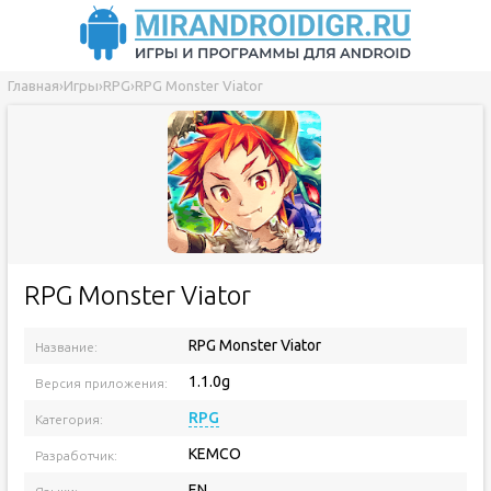
Главная
›
Игры
›
RPG
›
RPG Monster Viator
RPG Monster Viator
RPG Monster Viator
Название:
1.1.0g
Версия приложения:
RPG
Категория:
KEMCO
Разработчик:
EN