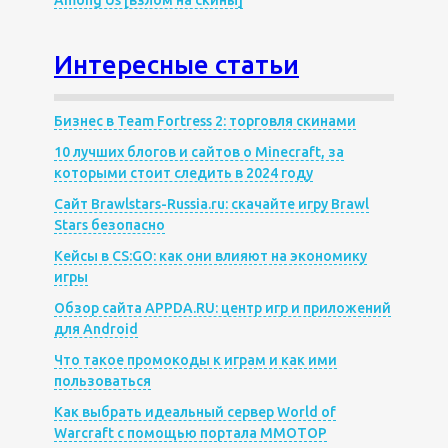
Among Us [взлом на скины]
Интересные статьи
Бизнес в Team Fortress 2: торговля скинами
10 лучших блогов и сайтов о Minecraft, за
которыми стоит следить в 2024 году
Сайт Brawlstars-Russia.ru: скачайте игру Brawl
Stars безопасно
Кейсы в CS:GO: как они влияют на экономику
игры
Обзор сайта APPDA.RU: центр игр и приложений
для Android
Что такое промокоды к играм и как ими
пользоваться
Как выбрать идеальный сервер World of
Warcraft с помощью портала MMOTOP