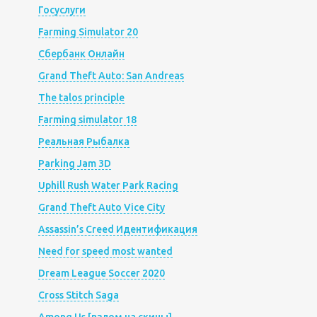
Госуслуги
Farming Simulator 20
Сбербанк Онлайн
Grand Theft Auto: San Andreas
The talos principle
Farming simulator 18
Реальная Рыбалка
Parking Jam 3D
Uphill Rush Water Park Racing
Grand Theft Auto Vice City
Assassin’s Creed Идентификация
Need for speed most wanted
Dream League Soccer 2020
Cross Stitch Saga