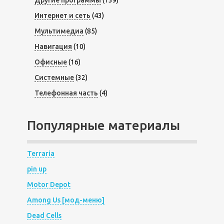
Другие программы
(139)
Интернет и сеть
(43)
Мультимедиа
(85)
Навигация
(10)
Офисные
(16)
Системные
(32)
Телефонная часть
(4)
Популярные материалы
Terraria
pin up
Motor Depot
Among Us [мод-меню]
Dead Cells