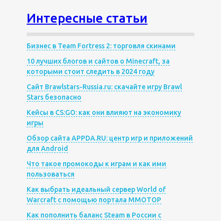
Интересные статьи
Бизнес в Team Fortress 2: торговля скинами
10 лучших блогов и сайтов о Minecraft, за
которыми стоит следить в 2024 году
Сайт Brawlstars-Russia.ru: скачайте игру Brawl
Stars безопасно
Кейсы в CS:GO: как они влияют на экономику
игры
Обзор сайта APPDA.RU: центр игр и приложений
для Android
Что такое промокоды к играм и как ими
пользоваться
Как выбрать идеальный сервер World of
Warcraft с помощью портала MMOTOP
Как пополнить баланс Steam в России с