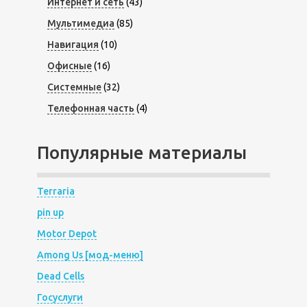
Интернет и сеть
(43)
Мультимедиа
(85)
Навигация
(10)
Офисные
(16)
Системные
(32)
Телефонная часть
(4)
Популярные материалы
Terraria
pin up
Motor Depot
Among Us [мод-меню]
Dead Cells
Госуслуги