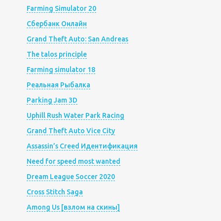
Farming Simulator 20
Сбербанк Онлайн
Grand Theft Auto: San Andreas
The talos principle
Farming simulator 18
Реальная Рыбалка
Parking Jam 3D
Uphill Rush Water Park Racing
Grand Theft Auto Vice City
Assassin’s Creed Идентификация
Need for speed most wanted
Dream League Soccer 2020
Cross Stitch Saga
Among Us [взлом на скины]