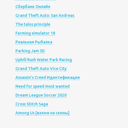
Сбербанк Онлайн
Grand Theft Auto: San Andreas
The talos principle
Farming simulator 18
Реальная Рыбалка
Parking Jam 3D
Uphill Rush Water Park Racing
Grand Theft Auto Vice City
Assassin’s Creed Идентификация
Need for speed most wanted
Dream League Soccer 2020
Cross Stitch Saga
Among Us [взлом на скины]