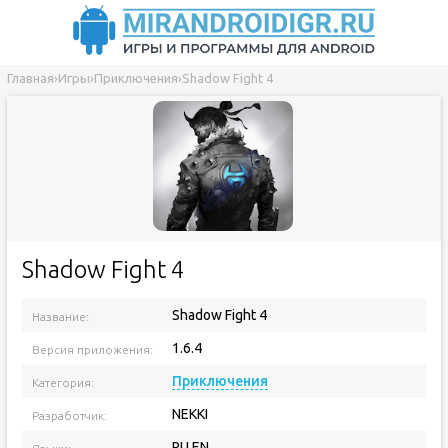
Главная
›
Игры
›
Приключения
›
Shadow Fight 4
Shadow Fight 4
Shadow Fight 4
Название:
1.6.4
Версия приложения:
Приключения
Категория:
NEKKI
Разработчик:
RU EN