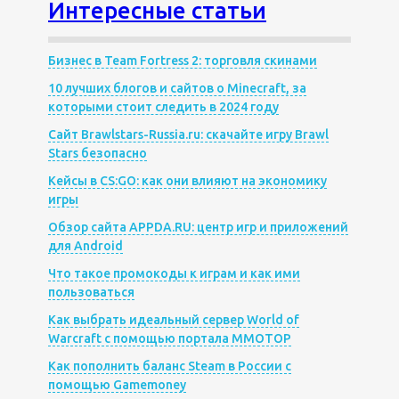
Интересные статьи
Бизнес в Team Fortress 2: торговля скинами
10 лучших блогов и сайтов о Minecraft, за
которыми стоит следить в 2024 году
Сайт Brawlstars-Russia.ru: скачайте игру Brawl
Stars безопасно
Кейсы в CS:GO: как они влияют на экономику
игры
Обзор сайта APPDA.RU: центр игр и приложений
для Android
Что такое промокоды к играм и как ими
пользоваться
Как выбрать идеальный сервер World of
Warcraft с помощью портала MMOTOP
Как пополнить баланс Steam в России с
помощью Gamemoney