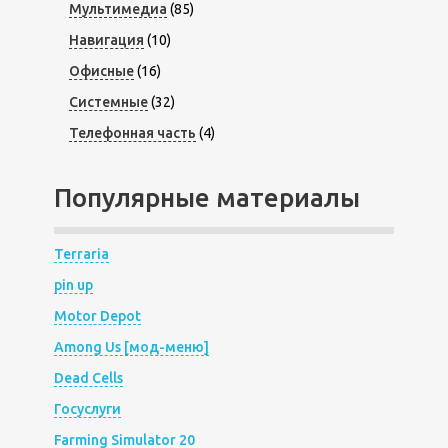
Мультимедиа
(85)
Навигация
(10)
Офисные
(16)
Системные
(32)
Телефонная часть
(4)
Популярные материалы
Terraria
pin up
Motor Depot
Among Us [мод-меню]
Dead Cells
Госуслуги
Farming Simulator 20