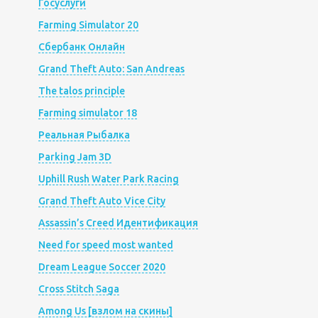
Госуслуги
Farming Simulator 20
Сбербанк Онлайн
Grand Theft Auto: San Andreas
The talos principle
Farming simulator 18
Реальная Рыбалка
Parking Jam 3D
Uphill Rush Water Park Racing
Grand Theft Auto Vice City
Assassin’s Creed Идентификация
Need for speed most wanted
Dream League Soccer 2020
Cross Stitch Saga
Among Us [взлом на скины]