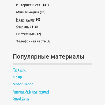
Интернет и сеть
(43)
Мультимедиа
(85)
Навигация
(10)
Офисные
(16)
Системные
(32)
Телефонная часть
(4)
Популярные материалы
Terraria
pin up
Motor Depot
Among Us [мод-меню]
Dead Cells