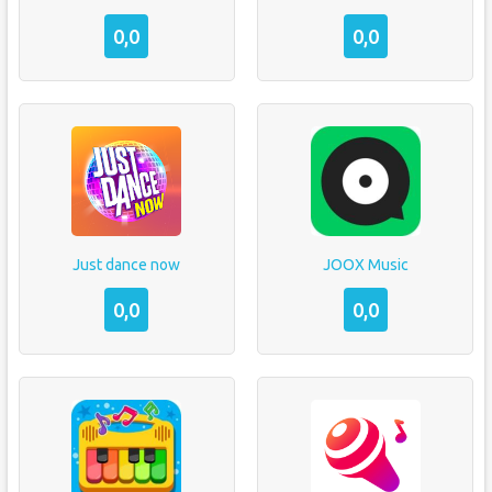
0,0
0,0
Just dance now
JOOX Music
0,0
0,0