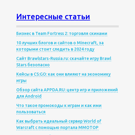
Интересные статьи
Бизнес в Team Fortress 2: торговля скинами
10 лучших блогов и сайтов о Minecraft, за
которыми стоит следить в 2024 году
Сайт Brawlstars-Russia.ru: скачайте игру Brawl
Stars безопасно
Кейсы в CS:GO: как они влияют на экономику
игры
Обзор сайта APPDA.RU: центр игр и приложений
для Android
Что такое промокоды к играм и как ими
пользоваться
Как выбрать идеальный сервер World of
Warcraft с помощью портала MMOTOP