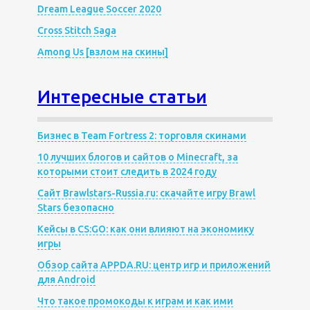
Dream League Soccer 2020
Cross Stitch Saga
Among Us [взлом на скины]
Интересные статьи
Бизнес в Team Fortress 2: торговля скинами
10 лучших блогов и сайтов о Minecraft, за
которыми стоит следить в 2024 году
Сайт Brawlstars-Russia.ru: скачайте игру Brawl
Stars безопасно
Кейсы в CS:GO: как они влияют на экономику
игры
Обзор сайта APPDA.RU: центр игр и приложений
для Android
Что такое промокоды к играм и как ими