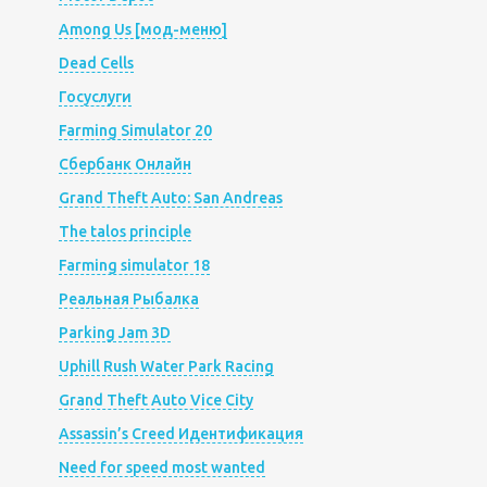
Among Us [мод-меню]
Dead Cells
Госуслуги
Farming Simulator 20
Сбербанк Онлайн
Grand Theft Auto: San Andreas
The talos principle
Farming simulator 18
Реальная Рыбалка
Parking Jam 3D
Uphill Rush Water Park Racing
Grand Theft Auto Vice City
Assassin’s Creed Идентификация
Need for speed most wanted