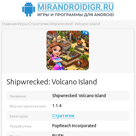
Главная
›
Игры
›
Стратегии
›
Shipwrecked: Volcano Island
Shipwrecked: Volcano Island
Shipwrecked: Volcano Island
Название:
1.1.4
Версия приложения:
Стратегии
Категория:
PopReach Incorporated
Разработчик:
RU EN