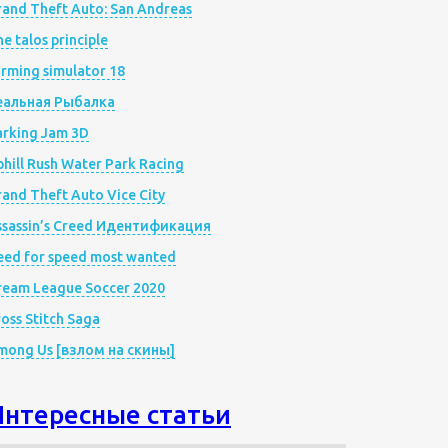
rand Theft Auto: San Andreas
e talos principle
rming simulator 18
еальная Рыбалка
arking Jam 3D
hill Rush Water Park Racing
and Theft Auto Vice City
ssassin’s Creed Идентификация
eed for speed most wanted
ream League Soccer 2020
oss Stitch Saga
mong Us [взлом на скины]
Интересные статьи