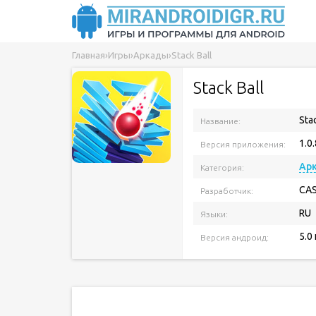
Главная
›
Игры
›
Аркады
›
Stack Ball
Stack Ball
Sta
Название:
1.0
Версия приложения:
Ар
Категория:
CA
Разработчик:
RU
Языки:
5.0
Версия андроид: