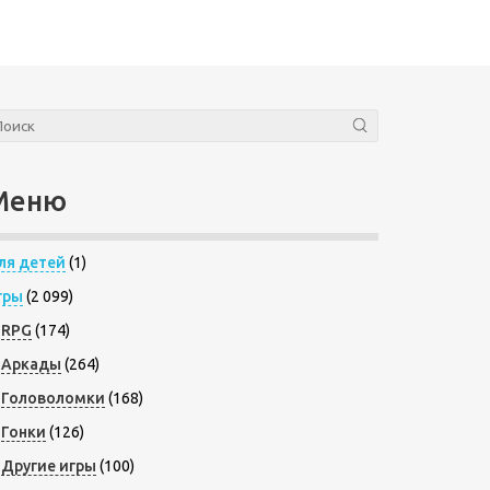
Меню
ля детей
(1)
гры
(2 099)
RPG
(174)
Аркады
(264)
Головоломки
(168)
Гонки
(126)
Другие игры
(100)