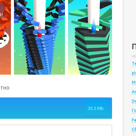
Te
pi
M
атно
A
De
35.5 Mb
Г
F
С