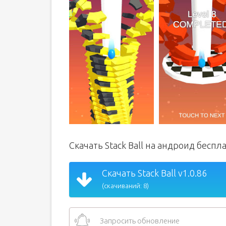
Скачать Stack Ball на андроид беспл
Скачать Stack Ball v1.0.86
(скачиваний: 8)
Запросить обновление