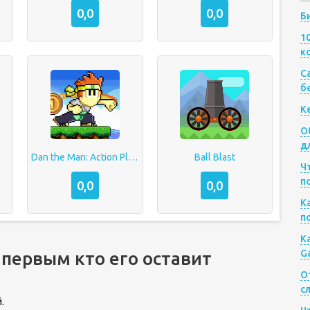
0,0
0,0
Б
1
к
Са
б
К
О
д
Dan the Man: Action Platformer
Ball Blast
Ч
п
0,0
0,0
К
п
К
G
 первым кто его оставит
О
с
.