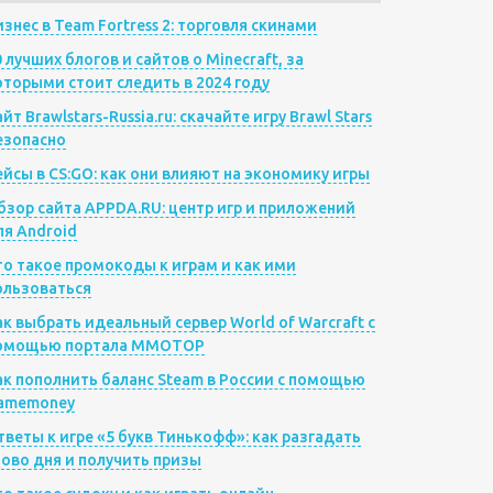
изнес в Team Fortress 2: торговля скинами
0 лучших блогов и сайтов о Minecraft, за
оторыми стоит следить в 2024 году
йт Brawlstars-Russia.ru: скачайте игру Brawl Stars
езопасно
ейсы в CS:GO: как они влияют на экономику игры
бзор сайта APPDA.RU: центр игр и приложений
ля Android
то такое промокоды к играм и как ими
ользоваться
ак выбрать идеальный сервер World of Warcraft с
омощью портала MMOTOP
ак пополнить баланс Steam в России с помощью
amemoney
тветы к игре «5 букв Тинькофф»: как разгадать
лово дня и получить призы