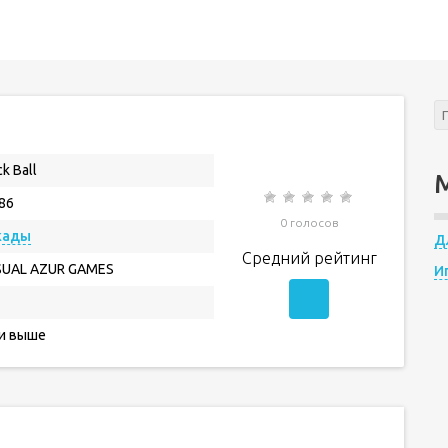
ck Ball
.86
0 голосов
кады
Д
Средний рейтинг
SUAL AZUR GAMES
И
 и выше