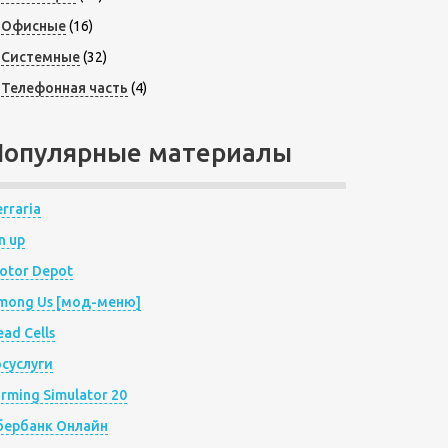
Офисные
(16)
Системные
(32)
Телефонная часть
(4)
Популярные материалы
rraria
n up
otor Depot
mong Us [мод-меню]
ad Cells
осуслуги
arming Simulator 20
бербанк Онлайн