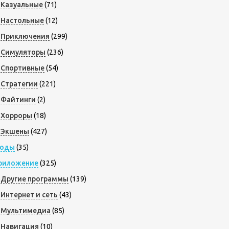
Казуальные
(71)
Настольные
(12)
Приключения
(299)
Симуляторы
(236)
Спортивные
(54)
Стратегии
(221)
Файтинги
(2)
Хорроры
(18)
Экшены
(427)
оды
(35)
риложение
(325)
Другие программы
(139)
Интернет и сеть
(43)
Мультимедиа
(85)
Навигация
(10)