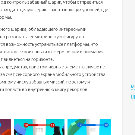
под контроль забавный шарик, чтобы отправиться
проходить целую серию захватывающих уровней, где
формы.
есного шарика, обладающего интересными
но разогнать геометрическую фигуру до
тся возможность устранить все платформы, что
оявлять все свои навыки в сфере логики и внимания,
ет виднеться на горизонте.
х предметах, при этом черные элементы лучше не
за счет сенсорного экрана мобильного устройства.
омному числу забавных миссий, простому и
М
ти попасть во внутреннюю книгу рекордов.
П