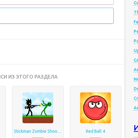
G
Th
Fa
Р
P
Up
Gr
A
СИ ИЗ ЭТОГО РАЗДЕЛА
N
D
Cr
A
Stickman Zombie Shooter: Fight Platformer
Red Ball 4