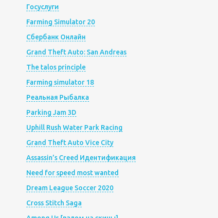
Госуслуги
Farming Simulator 20
Сбербанк Онлайн
Grand Theft Auto: San Andreas
The talos principle
Farming simulator 18
Реальная Рыбалка
Parking Jam 3D
Uphill Rush Water Park Racing
Grand Theft Auto Vice City
Assassin’s Creed Идентификация
Need for speed most wanted
Dream League Soccer 2020
Cross Stitch Saga