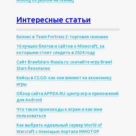
Among Us [взлом на скины]
Интересные статьи
Бизнес в Team Fortress 2: торговля скинами
10 лучших блогов и сайтов о Minecraft, за
которыми стоит следить в 2024 году
Сайт Brawlstars-Russia.ru: скачайте игру Brawl
Stars безопасно
Кейсы в CS:GO: как они влияют на экономику
игры
Обзор сайта APPDA.RU: центр игр и приложений
для Android
Что такое промокоды к играм и как ими
пользоваться
Как выбрать идеальный сервер World of
Warcraft с помощью портала MMOTOP