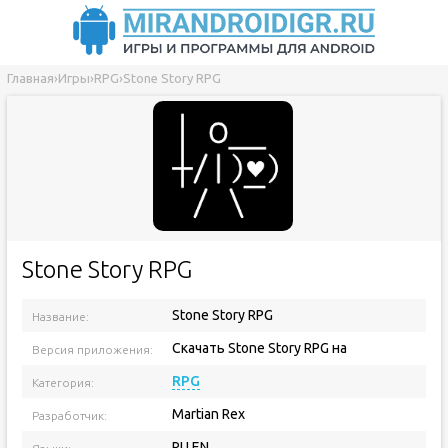
Главная
›
Игры
›
RPG
›
Stone Story RPG
Stone Story RPG
Stone Story RPG
Название:
Скачать Stone Story RPG на
Версия приложения:
RPG
Категория:
Martian Rex
Разработчик:
RU EN