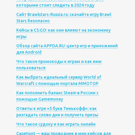
которыми стоит следить в 2024 году
Сайт Brawlstars-Russia.ru: скачайте игру Brawl
Stars безопасно
Кейсы в CS:GO: как они влияют на экономику
игры
Обзор сайта APPDA.RU: центр игр и приложений
для Android
Что такое промокоды к играм и как ими
пользоваться
Как выбрать идеальный сервер World of
Warcraft с помощью портала MMOTOP
Как пополнить баланс Steam в России с
помощью Gamemoney
Ответы к игре «5 букв Тинькофф»: как
разгадать слово дня и получить призы
Что такое судоку и как играть онлайн
CaseHunt — ваш проводник в мир кейсов для