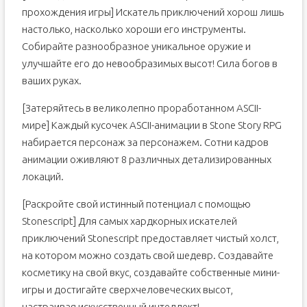
прохождения игры] Искатель приключений хорош лишь
настолько, насколько хороши его инструменты.
Собирайте разнообразное уникальное оружие и
улучшайте его до невообразимых высот! Сила богов в
ваших руках.
[Затеряйтесь в великолепно проработанном ASCII-
мире] Каждый кусочек ASCII-анимации в Stone Story RPG
набирается персонаж за персонажем. Сотни кадров
анимации оживляют 8 различных детализированных
локаций.
[Раскройте свой истинный потенциал с помощью
Stonescript] Для самых хардкорных искателей
приключений Stonescript предоставляет чистый холст,
на котором можно создать свой шедевр. Создавайте
косметику на свой вкус, создавайте собственные мини-
игры и достигайте сверхчеловеческих высот,
настраивая искусственный интеллект!