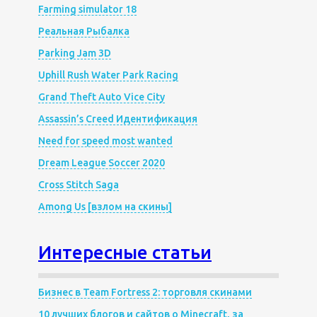
Farming simulator 18
Реальная Рыбалка
Parking Jam 3D
Uphill Rush Water Park Racing
Grand Theft Auto Vice City
Assassin’s Creed Идентификация
Need for speed most wanted
Dream League Soccer 2020
Cross Stitch Saga
Among Us [взлом на скины]
Интересные статьи
Бизнес в Team Fortress 2: торговля скинами
10 лучших блогов и сайтов о Minecraft, за