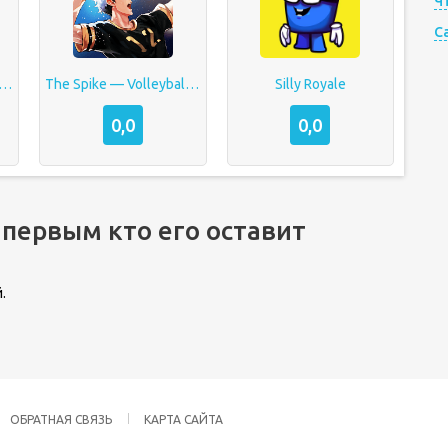
Ч
C
ty : Дом дедушки и бабушки
The Spike — Volleyball Story
Silly Royale
0,0
0,0
 первым кто его оставит
.
ОБРАТНАЯ СВЯЗЬ
КАРТА САЙТА