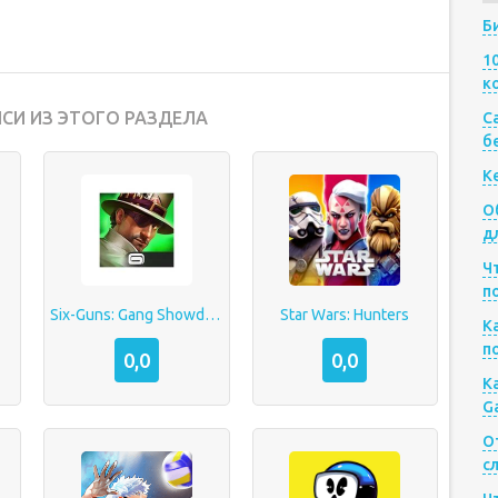
Б
1
к
СИ ИЗ ЭТОГО РАЗДЕЛА
Са
б
К
О
д
Ч
п
Six-Guns: Gang Showdown
Star Wars: Hunters
К
п
0,0
0,0
К
G
О
с