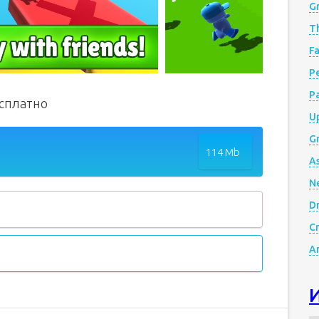
G
Th
Fa
Р
P
есплатно
Up
Gr
114 Mb
A
N
D
Cr
A