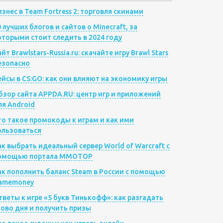
изнес в Team Fortress 2: торговля скинами
0 лучших блогов и сайтов о Minecraft, за
оторыми стоит следить в 2024 году
йт Brawlstars-Russia.ru: скачайте игру Brawl Stars
езопасно
ейсы в CS:GO: как они влияют на экономику игры
бзор сайта APPDA.RU: центр игр и приложений
ля Android
то такое промокоды к играм и как ими
ользоваться
ак выбрать идеальный сервер World of Warcraft с
омощью портала MMOTOP
ак пополнить баланс Steam в России с помощью
amemoney
тветы к игре «5 букв Тинькофф»: как разгадать
лово дня и получить призы