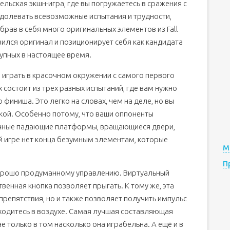
ельская экшн-игра, где вы погружаетесь в сражения с
одолевать всевозможные испытания и трудности,
рав в себя много оригинальных элементов из Fall
овился оригинал и позиционирует себя как кандидата
тупных в настоящее время.
ете играть в красочном окружении с самого первого
 состоит из трёх разных испытаний, где вам нужно
 финиша. Это легко на словах, чем на деле, но вы
бкой. Особенно потому, что ваши оппоненты
сочные падающие платформы, вращающиеся двери,
ой игре нет конца безумным элементам, которые
М
П
 хорошо продуманному управлению. Виртуальный
венная кнопка позволяет прыгать. К тому же, эта
препятствия, но и также позволяет получить импульс
находитесь в воздухе. Самая лучшая составляющая
е только в том насколько она играбельна. А ещё и в