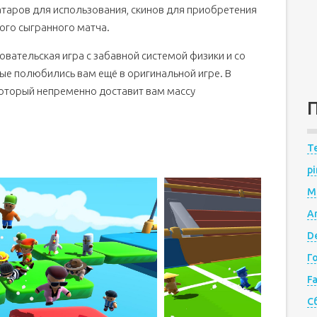
атаров для использования, скинов для приобретения
ого сыгранного матча.
вательская игра с забавной системой физики и со
ые полюбились вам ещё в оригинальной игре. В
 который непременно доставит вам массу
Te
pi
M
A
De
Г
F
С