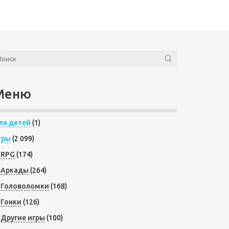
Меню
ля детей
(1)
гры
(2 099)
RPG
(174)
Аркады
(264)
Головоломки
(168)
Гонки
(126)
Другие игры
(100)