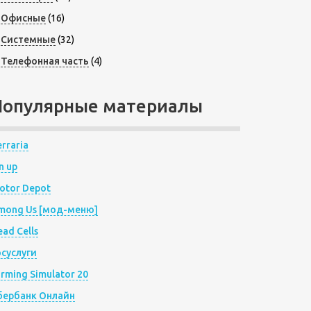
Офисные
(16)
Системные
(32)
Телефонная часть
(4)
Популярные материалы
rraria
n up
otor Depot
mong Us [мод-меню]
ad Cells
осуслуги
arming Simulator 20
бербанк Онлайн