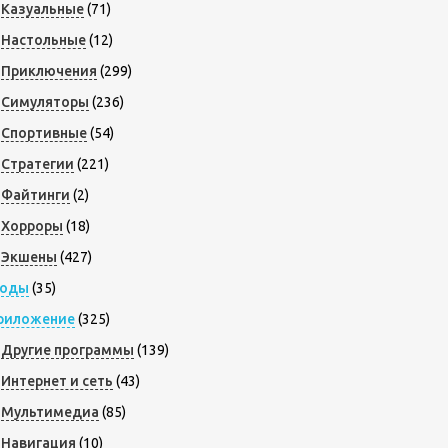
Казуальные
(71)
Настольные
(12)
Приключения
(299)
Симуляторы
(236)
Спортивные
(54)
Стратегии
(221)
Файтинги
(2)
Хорроры
(18)
Экшены
(427)
оды
(35)
риложение
(325)
Другие программы
(139)
Интернет и сеть
(43)
Мультимедиа
(85)
Навигация
(10)