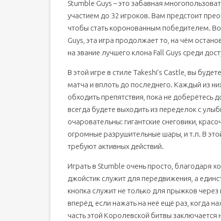
Stumble Guys – это забавная многопользоват
участием до 32 игроков. Вам предстоит пре
чтобы стать коронованным победителем. Воб
Guys, эта игра продолжает то, на чём остан
на звание лучшего клона Fall Guys среди дос
В этой игре в стиле Takeshi’s Castle, вы буд
матча и вплоть до последнего. Каждый из них
обходить препятствия, пока не доберётесь до
всегда будете выходить из переделок с улы
очаровательны: гигантские снеговики, кра
огромные разрушительные шары, и т.п. В эт
требуют активных действий.
Играть в Stumble очень просто, благодаря
джойстик служит для передвижения, а единст
кнопка служит не только для прыжков через 
вперёд, если нажать на неё ещё раз, когда 
часть этой Королевской битвы заключается н