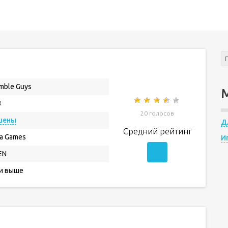
mble Guys
3
20 голосов
шены
Д
Средний рейтинг
ka Games
И
EN
 и выше