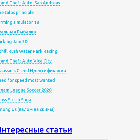
rand Theft Auto: San Andreas
e talos principle
rming simulator 18
еальная Рыбалка
arking Jam 3D
hill Rush Water Park Racing
and Theft Auto Vice City
ssassin’s Creed Идентификация
eed for speed most wanted
ream League Soccer 2020
oss Stitch Saga
mong Us [взлом на скины]
Интересные статьи