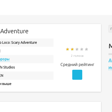
y Adventure
o Loco: Scary Adventure
2
2 голоса
рроры
Д
Средний рейтинг
hi Studios
И
EN
 и выше