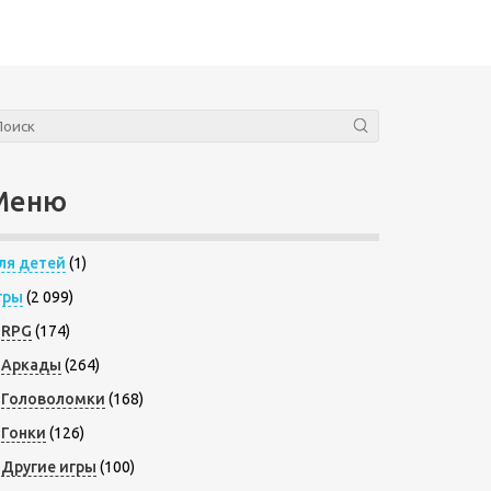
Меню
ля детей
(1)
гры
(2 099)
RPG
(174)
Аркады
(264)
Головоломки
(168)
Гонки
(126)
Другие игры
(100)