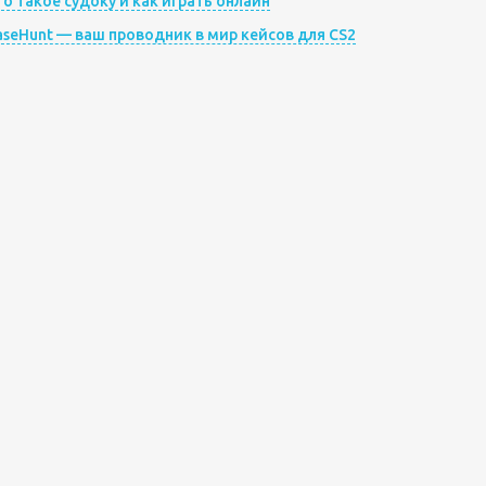
то такое судоку и как играть онлайн
aseHunt — ваш проводник в мир кейсов для CS2