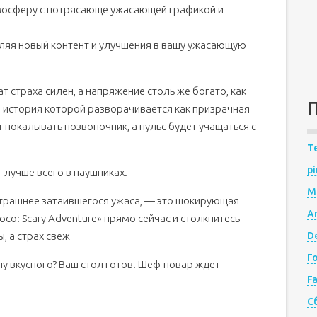
мосферу с потрясающе ужасающей графикой и
ляя новый контент и улучшения в вашу ужасающую
 страха силен, а напряжение столь же богато, как
а, история которой разворачивается как призрачная
т покалывать позвоночник, а пульс будет учащаться с
Te
pi
 лучше всего в наушниках.
M
 страшнее затаившегося ужаса, — это шокирующая
A
oco: Scary Adventure» прямо сейчас и столкнитесь
, а страх свеж
De
Г
у вкусного? Ваш стол готов. Шеф-повар ждет
F
С