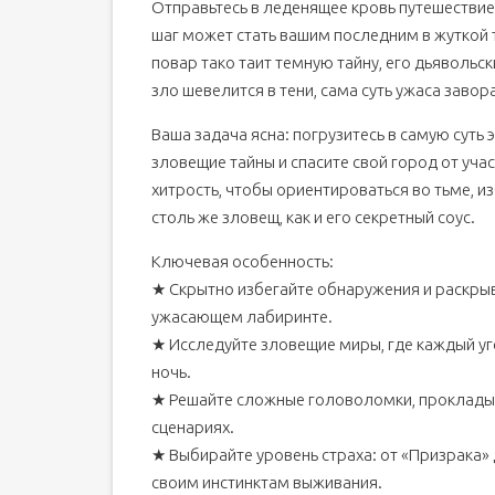
Отправьтесь в леденящее кровь путешествие
шаг может стать вашим последним в жуткой 
повар тако таит темную тайну, его дьяволь
зло шевелится в тени, сама суть ужаса завор
Ваша задача ясна: погрузитесь в самую суть
зловещие тайны и спасите свой город от уча
хитрость, чтобы ориентироваться во тьме, из
столь же зловещ, как и его секретный соус.
Ключевая особенность:
★ Скрытно избегайте обнаружения и раскрыв
ужасающем лабиринте.
★ Исследуйте зловещие миры, где каждый уг
ночь.
★ Решайте сложные головоломки, проклады
сценариях.
★ Выбирайте уровень страха: от «Призрака»
своим инстинктам выживания.