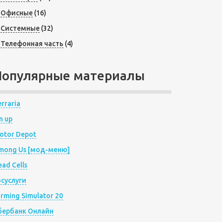
Офисные
(16)
Системные
(32)
Телефонная часть
(4)
Популярные материалы
rraria
n up
otor Depot
mong Us [мод-меню]
ad Cells
осуслуги
arming Simulator 20
бербанк Онлайн