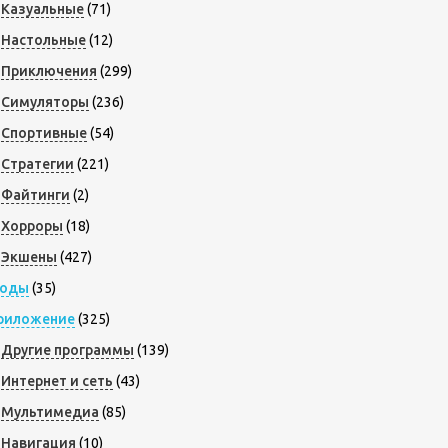
Казуальные
(71)
Настольные
(12)
Приключения
(299)
Симуляторы
(236)
Спортивные
(54)
Стратегии
(221)
Файтинги
(2)
Хорроры
(18)
Экшены
(427)
оды
(35)
риложение
(325)
Другие программы
(139)
Интернет и сеть
(43)
Мультимедиа
(85)
Навигация
(10)