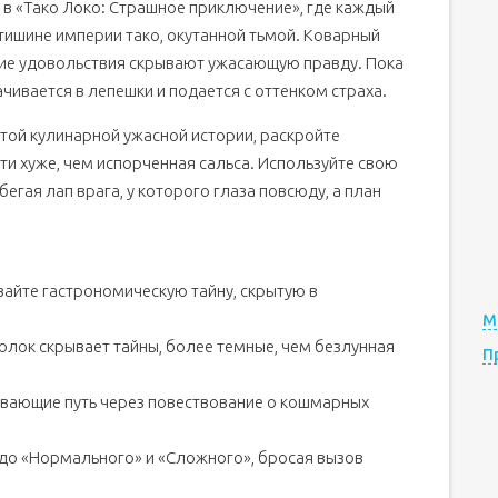
 в «Тако Локо: Страшное приключение», где каждый
тишине империи тако, окутанной тьмой. Коварный
ские удовольствия скрывают ужасающую правду. Пока
ачивается в лепешки и подается с оттенком страха.
 этой кулинарной ужасной истории, раскройте
сти хуже, чем испорченная сальса. Используйте свою
бегая лап врага, у которого глаза повсюду, а план
айте гастрономическую тайну, скрытую в
М
олок скрывает тайны, более темные, чем безлунная
П
вающие путь через повествование о кошмарных
 до «Нормального» и «Сложного», бросая вызов