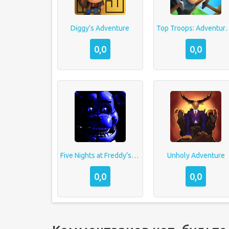
Diggy’s Adventure
Top Troops: A
0,0
0,0
Five Nights at Freddy’s: SL
Unholy Adventure
0,0
0,0