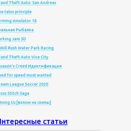
rand Theft Auto: San Andreas
e talos principle
rming simulator 18
еальная Рыбалка
arking Jam 3D
hill Rush Water Park Racing
and Theft Auto Vice City
ssassin’s Creed Идентификация
eed for speed most wanted
ream League Soccer 2020
oss Stitch Saga
mong Us [взлом на скины]
Интересные статьи