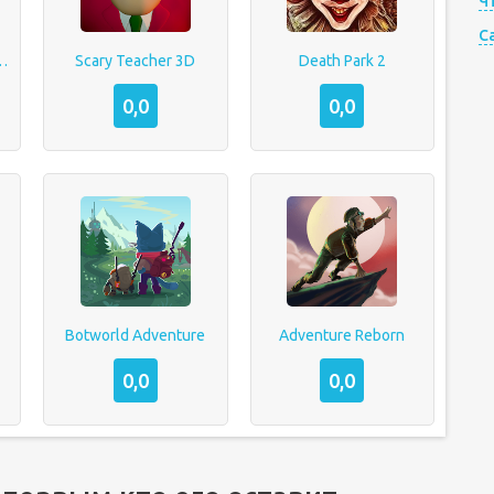
Ч
C
dventure RPG
Scary Teacher 3D
Death Park 2
0,0
0,0
Botworld Adventure
Adventure Reborn
0,0
0,0