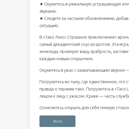
★ Окунитесь в уникальную устрашающую ат
звуками.
★ Следите за частыми обновлениями, добав
ситуацию.
В «Тако Локо: Страшное приключение» аромат
самый декадентский соус из кротов. Эта игр
энчилада, проверит вашу храбрость, застави
каждым новым открытием.
Окунитесь в ужас с захватывающим звуком —
Погрузитесь во тьму, где единственное, что
правда о тирании тако. Погрузитесь в «Taco L
лицом к лицу с ужасом. Крики — часть службы
Осмелитесь открыть для себя темную сторон
Фото