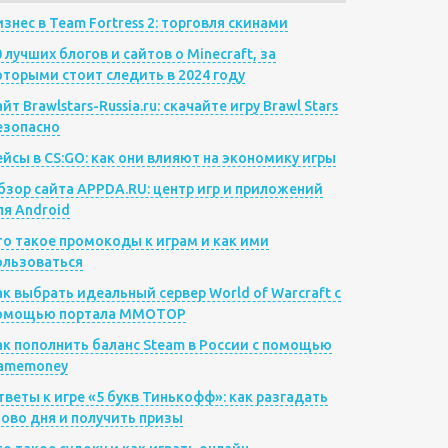
изнес в Team Fortress 2: торговля скинами
0 лучших блогов и сайтов о Minecraft, за
оторыми стоит следить в 2024 году
йт Brawlstars-Russia.ru: скачайте игру Brawl Stars
езопасно
ейсы в CS:GO: как они влияют на экономику игры
бзор сайта APPDA.RU: центр игр и приложений
ля Android
то такое промокоды к играм и как ими
ользоваться
ак выбрать идеальный сервер World of Warcraft с
омощью портала MMOTOP
ак пополнить баланс Steam в России с помощью
amemoney
тветы к игре «5 букв Тинькофф»: как разгадать
лово дня и получить призы