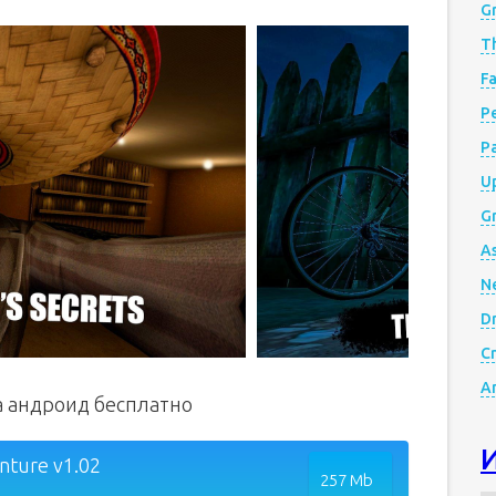
G
Th
Fa
Р
P
Up
Gr
A
N
D
Cr
A
на андроид бесплатно
nture v1.02
257 Mb