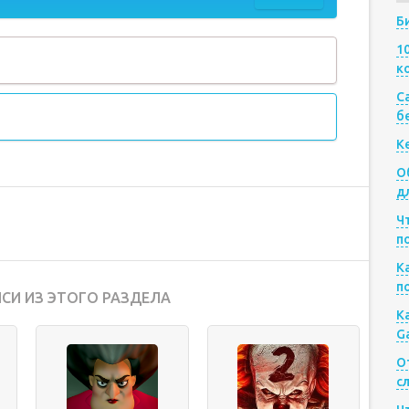
Б
1
к
Са
б
К
О
д
Ч
п
К
п
СИ ИЗ ЭТОГО РАЗДЕЛА
К
G
О
с