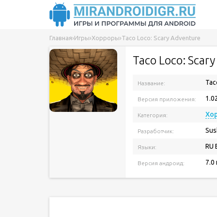
Главная
›
Игры
›
Хорроры
›
Taco Loco: Scary Adventure
Taco Loco: Scar
Tac
Название:
1.0
Версия приложения:
Хо
Категория:
Sus
Разработчик:
RU 
Языки:
7.0
Версия андроид: