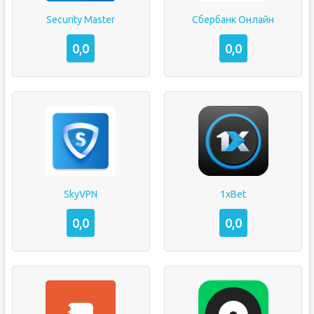
Security Master
Сбербанк Онлайн
0,0
0,0
SkyVPN
1xBet
0,0
0,0