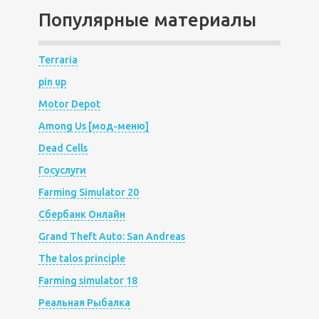
Популярные материалы
Terraria
pin up
Motor Depot
Among Us [мод-меню]
Dead Cells
Госуслуги
Farming Simulator 20
Сбербанк Онлайн
Grand Theft Auto: San Andreas
The talos principle
Farming simulator 18
Реальная Рыбалка