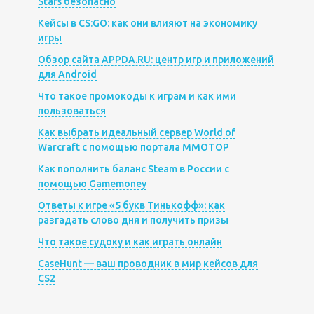
Stars безопасно
Кейсы в CS:GO: как они влияют на экономику
игры
Обзор сайта APPDA.RU: центр игр и приложений
для Android
Что такое промокоды к играм и как ими
пользоваться
Как выбрать идеальный сервер World of
Warcraft с помощью портала MMOTOP
Как пополнить баланс Steam в России с
помощью Gamemoney
Ответы к игре «5 букв Тинькофф»: как
разгадать слово дня и получить призы
Что такое судоку и как играть онлайн
CaseHunt — ваш проводник в мир кейсов для
CS2