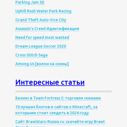
Parking Jam 3D
Uphill Rush Water Park Racing
Grand Theft Auto Vice City
Assassin’s Creed Идентификация
Need for speed most wanted
Dream League Soccer 2020
Cross Stitch Saga
Among Us [взлом на скины]
Интересные статьи
Бизнес в Team Fortress 2: торговля скинами
10 лучших блогов и сайтов о Minecraft, за
которыми стоит следить в 2024 году
Сайт Brawlstars-Russia.ru: скачайте игру Brawl