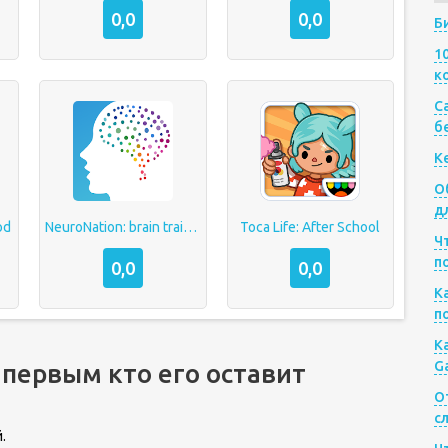
0,0
0,0
Б
1
к
Са
б
К
О
д
od
NeuroNation: brain training
Toca Life: After School
Ч
п
0,0
0,0
К
п
К
G
 первым кто его оставит
О
с
.