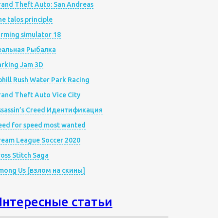
rand Theft Auto: San Andreas
e talos principle
rming simulator 18
еальная Рыбалка
arking Jam 3D
hill Rush Water Park Racing
and Theft Auto Vice City
ssassin’s Creed Идентификация
eed for speed most wanted
ream League Soccer 2020
oss Stitch Saga
mong Us [взлом на скины]
Интересные статьи