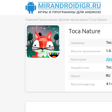
Главная
›
Приложение
›
Другие программы
›
Toca Nature
Toca Nature
Toc
Название:
1.0
Версия приложения:
Др
Категория:
Toc
Разработчик:
RU
Языки:
4.1
Версия андроид: