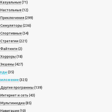
Казуальные
(71)
Настольные
(12)
Приключения
(299)
Симуляторы
(236)
Спортивные
(54)
Стратегии
(221)
Файтинги
(2)
Хорроры
(18)
Экшены
(427)
оды
(35)
риложение
(325)
Другие программы
(139)
Интернет и сеть
(43)
Мультимедиа
(85)
Навигация
(10)