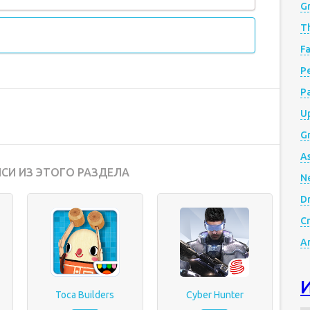
G
Th
Fa
Р
P
Up
Gr
A
СИ ИЗ ЭТОГО РАЗДЕЛА
N
D
Cr
A
Toca Builders
Cyber Hunter