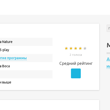
a Nature
.5-play
2 голоса
угие программы
Д
Средний рейтинг
a Boca
И
 и выше