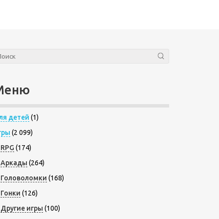
Меню
ля детей
(1)
гры
(2 099)
RPG
(174)
Аркады
(264)
Головоломки
(168)
Гонки
(126)
Другие игры
(100)