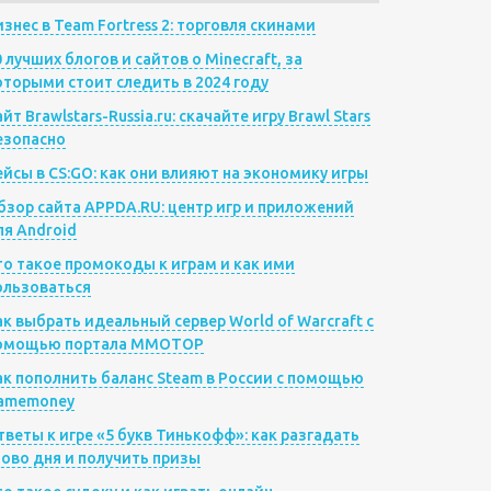
изнес в Team Fortress 2: торговля скинами
0 лучших блогов и сайтов о Minecraft, за
оторыми стоит следить в 2024 году
йт Brawlstars-Russia.ru: скачайте игру Brawl Stars
езопасно
ейсы в CS:GO: как они влияют на экономику игры
бзор сайта APPDA.RU: центр игр и приложений
ля Android
то такое промокоды к играм и как ими
ользоваться
ак выбрать идеальный сервер World of Warcraft с
омощью портала MMOTOP
ак пополнить баланс Steam в России с помощью
amemoney
тветы к игре «5 букв Тинькофф»: как разгадать
лово дня и получить призы