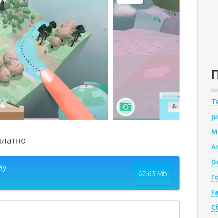
Te
pi
M
платно
A
De
ay
62.63 Mb
Г
F
С