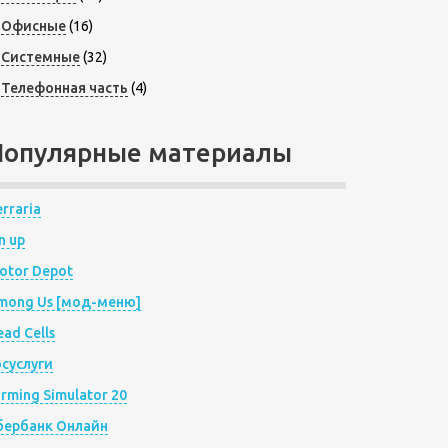
Офисные
(16)
Системные
(32)
Телефонная часть
(4)
Популярные материалы
rraria
n up
otor Depot
mong Us [мод-меню]
ad Cells
осуслуги
arming Simulator 20
бербанк Онлайн