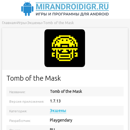
Главная
›
Игры
›
Экшены
›
Tomb of the Mask
Tomb of the Mask
Tomb of the Mask
Название:
1.7.13
Версия приложения:
Экшены
Категория:
Playgendary
Разработчик:
RU