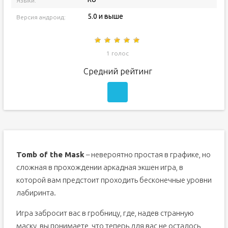
Языки:
5.0 и выше
Версия андроид:
1 голос
Средний рейтинг
Tomb of the Mask
– невероятно простая в графике, но
сложная в прохождении аркадная экшен игра, в
которой вам предстоит проходить бесконечные уровни
лабиринта.
Игра забросит вас в гробницу, где, надев странную
маску, вы понимаете, что теперь для вас не осталось