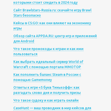
которыми стоит следить в 2024 году
Сайт Brawlstars-Russia.ru: скачайте игру Brawl
Stars безопасно
Кейсы в CS:GO: как они влияют на экономику
игры
Обзор сайта APPDA.RU: центр игр и приложений
для Android
Что такое промокоды к играм и как ими
пользоваться
Как выбрать идеальный сервер World of
Warcraft с помощью портала MMOTOP
Как пополнить баланс Steam в России с
помощью Gamemoney
Ответы к игре «5 букв Тинькофф»: как
разгадать слово дня и получить призы
Что такое судоку и как играть онлайн
CaseHunt — ваш проводник в мир кейсов для