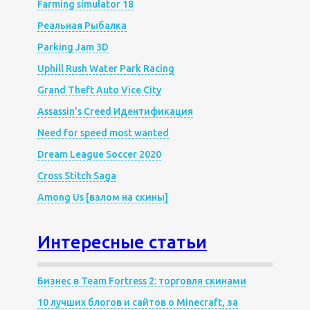
Farming simulator 18
Реальная Рыбалка
Parking Jam 3D
Uphill Rush Water Park Racing
Grand Theft Auto Vice City
Assassin’s Creed Идентификация
Need for speed most wanted
Dream League Soccer 2020
Cross Stitch Saga
Among Us [взлом на скины]
Интересные статьи
Бизнес в Team Fortress 2: торговля скинами
10 лучших блогов и сайтов о Minecraft, за