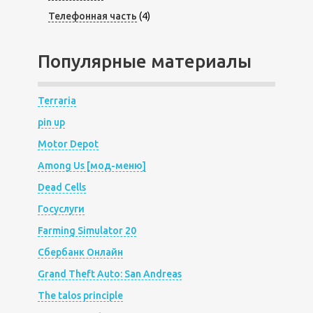
Телефонная часть
(4)
Популярные материалы
Terraria
pin up
Motor Depot
Among Us [мод-меню]
Dead Cells
Госуслуги
Farming Simulator 20
Сбербанк Онлайн
Grand Theft Auto: San Andreas
The talos principle