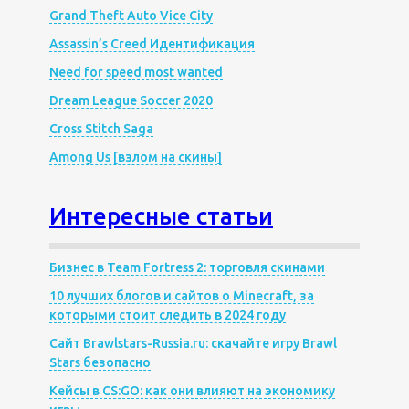
Grand Theft Auto Vice City
Assassin’s Creed Идентификация
Need for speed most wanted
Dream League Soccer 2020
Cross Stitch Saga
Among Us [взлом на скины]
Интересные статьи
Бизнес в Team Fortress 2: торговля скинами
10 лучших блогов и сайтов о Minecraft, за
которыми стоит следить в 2024 году
Сайт Brawlstars-Russia.ru: скачайте игру Brawl
Stars безопасно
Кейсы в CS:GO: как они влияют на экономику