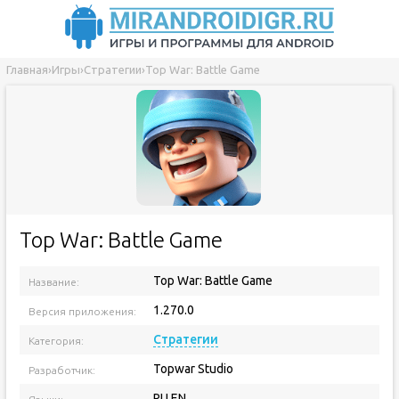
Главная
›
Игры
›
Стратегии
›
Top War: Battle Game
Top War: Battle Game
Top War: Battle Game
Название:
1.270.0
Версия приложения:
Стратегии
Категория:
Topwar Studio
Разработчик:
RU EN