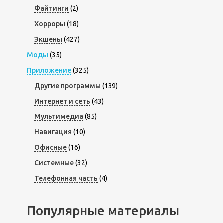
Файтинги
(2)
Хорроры
(18)
Экшены
(427)
Моды
(35)
Приложение
(325)
Другие программы
(139)
Интернет и сеть
(43)
Мультимедиа
(85)
Навигация
(10)
Офисные
(16)
Системные
(32)
Телефонная часть
(4)
Популярные материалы