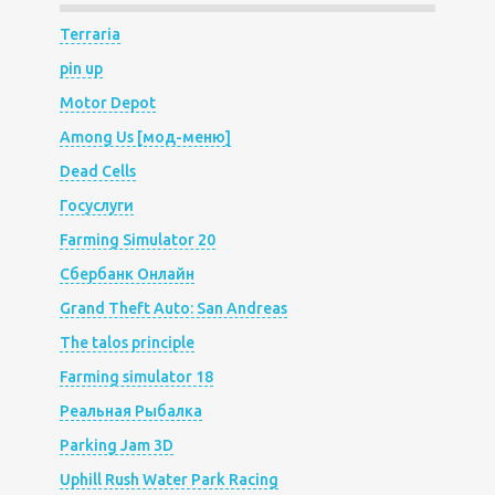
Terraria
pin up
Motor Depot
Among Us [мод-меню]
Dead Cells
Госуслуги
Farming Simulator 20
Сбербанк Онлайн
Grand Theft Auto: San Andreas
The talos principle
Farming simulator 18
Реальная Рыбалка
Parking Jam 3D
Uphill Rush Water Park Racing