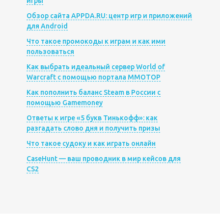
игры
Обзор сайта APPDA.RU: центр игр и приложений
для Android
Что такое промокоды к играм и как ими
пользоваться
Как выбрать идеальный сервер World of
Warcraft с помощью портала MMOTOP
Как пополнить баланс Steam в России с
помощью Gamemoney
Ответы к игре «5 букв Тинькофф»: как
разгадать слово дня и получить призы
Что такое судоку и как играть онлайн
CaseHunt — ваш проводник в мир кейсов для
CS2