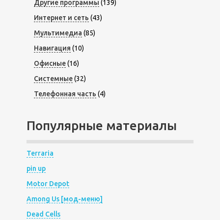
Другие программы
(139)
Интернет и сеть
(43)
Мультимедиа
(85)
Навигация
(10)
Офисные
(16)
Системные
(32)
Телефонная часть
(4)
Популярные материалы
Terraria
pin up
Motor Depot
Among Us [мод-меню]
Dead Cells