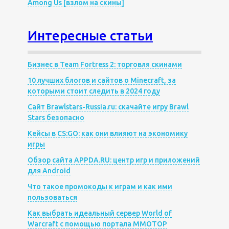
Among Us [взлом на скины]
Интересные статьи
Бизнес в Team Fortress 2: торговля скинами
10 лучших блогов и сайтов о Minecraft, за
которыми стоит следить в 2024 году
Сайт Brawlstars-Russia.ru: скачайте игру Brawl
Stars безопасно
Кейсы в CS:GO: как они влияют на экономику
игры
Обзор сайта APPDA.RU: центр игр и приложений
для Android
Что такое промокоды к играм и как ими
пользоваться
Как выбрать идеальный сервер World of
Warcraft с помощью портала MMOTOP