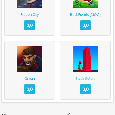
Frozen City
Best Fiends [МОД]
0,0
0,0
Oraiah
Stack Colors
0,0
0,0