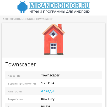
Главная
›
Игры
›
Аркады
›
Townscaper
Townscaper
Townscaper
Название:
1.20 B54
Версия приложения:
Аркады
Категория:
Raw Fury
Разработчик:
RU EN