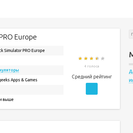
 PRO Europe
ck Simulator PRO Europe
4 голоса
муляторы
Д
Средний рейтинг
eeks Apps & Games
И
 и выше