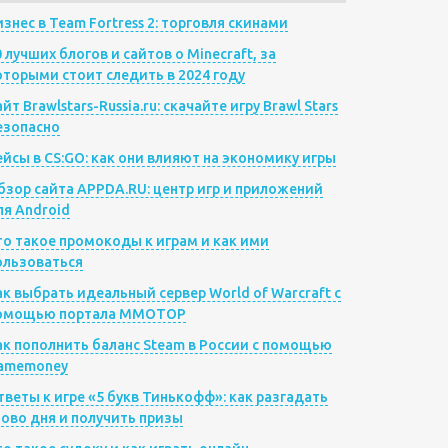
изнес в Team Fortress 2: торговля скинами
0 лучших блогов и сайтов о Minecraft, за
оторыми стоит следить в 2024 году
йт Brawlstars-Russia.ru: скачайте игру Brawl Stars
езопасно
ейсы в CS:GO: как они влияют на экономику игры
бзор сайта APPDA.RU: центр игр и приложений
ля Android
то такое промокоды к играм и как ими
ользоваться
ак выбрать идеальный сервер World of Warcraft с
омощью портала MMOTOP
ак пополнить баланс Steam в России с помощью
amemoney
тветы к игре «5 букв Тинькофф»: как разгадать
лово дня и получить призы