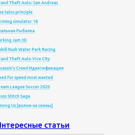
rand Theft Auto: San Andreas
e talos principle
rming simulator 18
еальная Рыбалка
arking Jam 3D
hill Rush Water Park Racing
and Theft Auto Vice City
ssassin’s Creed Идентификация
eed for speed most wanted
ream League Soccer 2020
oss Stitch Saga
mong Us [взлом на скины]
Интересные статьи