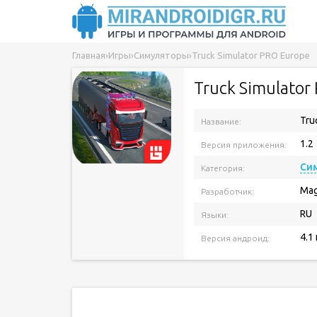
Главная
›
Игры
›
Симуляторы
›
Truck Simulator PRO Europe
Truck Simulator
Tru
Название:
1.2
Версия приложения:
Си
Категория:
Mag
Разработчик:
RU
Языки:
4.1
Версия андроид: