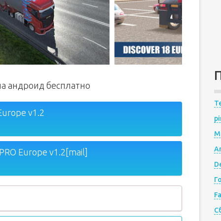
 на андроид бесплатно
Te
Europe v1.2
pi
M
A
PRO Europe v1.2[mail]
De
Г
F
С