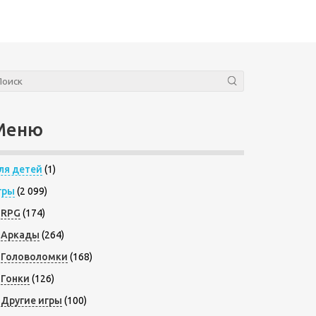
Меню
ля детей
(1)
гры
(2 099)
RPG
(174)
Аркады
(264)
Головоломки
(168)
Гонки
(126)
Другие игры
(100)