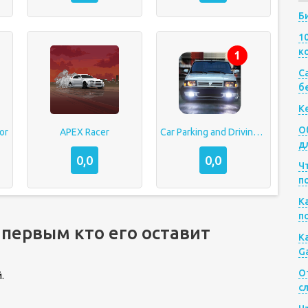
Б
1
к
Са
б
К
О
tor
APEX Racer
Car Parking and Driving Simulator
д
0,0
0,0
Ч
п
К
п
 первым кто его оставит
К
G
О
.
с