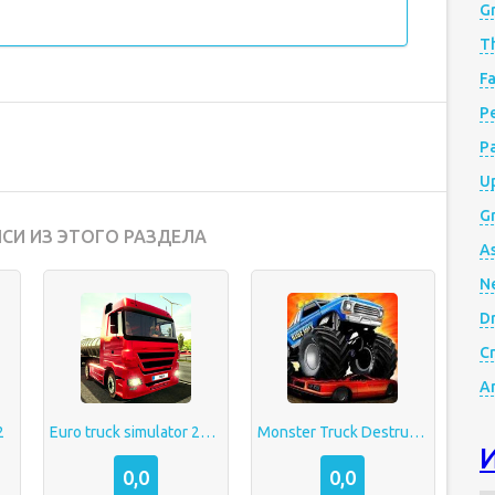
G
Th
Fa
Р
P
Up
Gr
СИ ИЗ ЭТОГО РАЗДЕЛА
A
N
D
Cr
A
2
Euro truck simulator 2018
Monster Truck Destruction
0,0
0,0