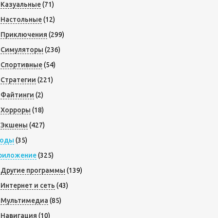
Казуальные
(71)
Настольные
(12)
Приключения
(299)
Симуляторы
(236)
Спортивные
(54)
Стратегии
(221)
Файтинги
(2)
Хорроры
(18)
Экшены
(427)
оды
(35)
риложение
(325)
Другие программы
(139)
Интернет и сеть
(43)
Мультимедиа
(85)
Навигация
(10)