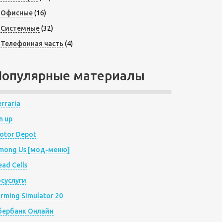
Офисные
(16)
Системные
(32)
Телефонная часть
(4)
Популярные материалы
rraria
n up
otor Depot
mong Us [мод-меню]
ad Cells
осуслуги
arming Simulator 20
бербанк Онлайн