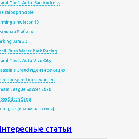
rand Theft Auto: San Andreas
e talos principle
rming simulator 18
еальная Рыбалка
arking Jam 3D
hill Rush Water Park Racing
and Theft Auto Vice City
ssassin’s Creed Идентификация
eed for speed most wanted
ream League Soccer 2020
oss Stitch Saga
mong Us [взлом на скины]
Интересные статьи