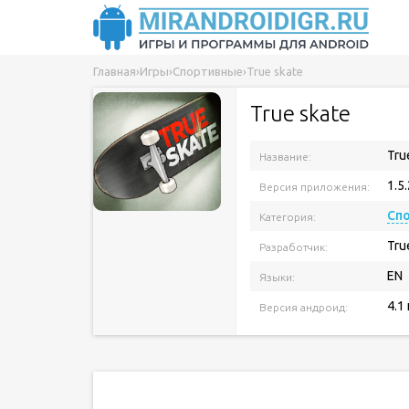
Главная
›
Игры
›
Спортивные
›
True skate
True skate
Tru
Название:
1.5
Версия приложения:
Сп
Категория:
Tru
Разработчик:
EN
Языки:
4.1
Версия андроид: