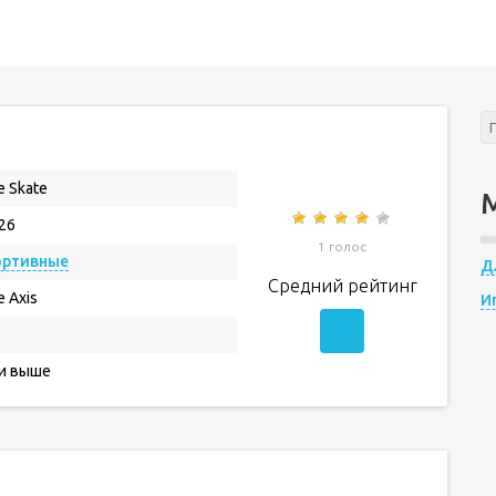
e Skate
.26
1 голос
ортивные
Д
Средний рейтинг
e Axis
И
 и выше