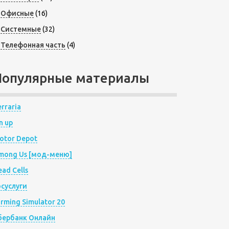
Офисные
(16)
Системные
(32)
Телефонная часть
(4)
Популярные материалы
rraria
n up
otor Depot
mong Us [мод-меню]
ad Cells
осуслуги
arming Simulator 20
бербанк Онлайн