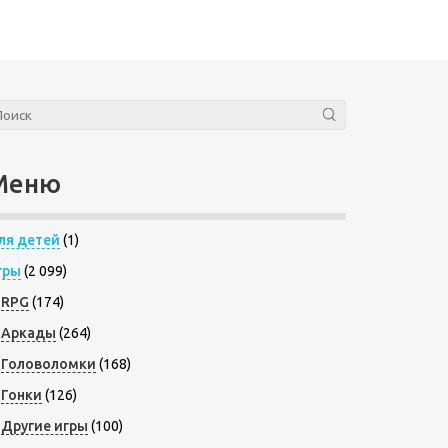
Меню
ля детей
(1)
гры
(2 099)
RPG
(174)
Аркады
(264)
Головоломки
(168)
Гонки
(126)
Другие игры
(100)