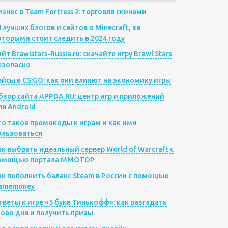
изнес в Team Fortress 2: торговля скинами
0 лучших блогов и сайтов о Minecraft, за
оторыми стоит следить в 2024 году
йт Brawlstars-Russia.ru: скачайте игру Brawl Stars
езопасно
ейсы в CS:GO: как они влияют на экономику игры
бзор сайта APPDA.RU: центр игр и приложений
ля Android
то такое промокоды к играм и как ими
ользоваться
ак выбрать идеальный сервер World of Warcraft с
омощью портала MMOTOP
ак пополнить баланс Steam в России с помощью
amemoney
тветы к игре «5 букв Тинькофф»: как разгадать
лово дня и получить призы