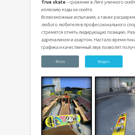
True skate
– сражение в Лиге уличного ске
иллюзию езды на скейте.
Всевозможные испытания, а также расширен
любого любителя в профессионального спор
стремятся отнять лидирующую позицию. Ра
адреналином и азартом. Настало время показ
графика и качественный звук позволят полу
Фото
Видео