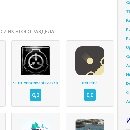
G
Th
Fa
Р
СИ ИЗ ЭТОГО РАЗДЕЛА
P
Up
Gr
A
N
SCP Containment Breach
Neutrino
D
Cr
0,0
0,0
A