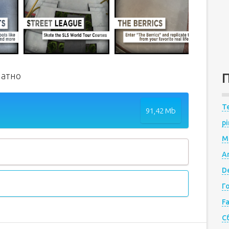
латно
Te
91,42 Mb
pi
M
A
De
Г
F
С