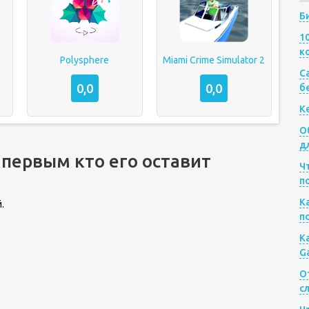
Б
1
к
Polysphere
Miami Crime Simulator 2
Са
0,0
0,0
б
К
О
д
 первым кто его оставит
Ч
п
К
.
п
К
G
О
с