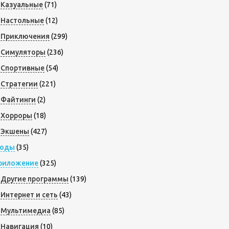
Казуальные
(71)
Настольные
(12)
Приключения
(299)
Симуляторы
(236)
Спортивные
(54)
Стратегии
(221)
Файтинги
(2)
Хорроры
(18)
Экшены
(427)
оды
(35)
риложение
(325)
Другие программы
(139)
Интернет и сеть
(43)
Мультимедиа
(85)
Навигация
(10)