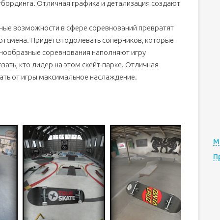
йтбординга. Отличная графика и детализация создают
ные возможности в сфере соревнований превратят
тсмена. Придется одолевать соперников, которые
знообразные соревнования наполняют игру
ать, кто лидер на этом скейт-парке. Отличная
чать от игры максимальное наслаждение.
М
П