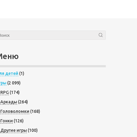
Меню
ля детей
(1)
гры
(2 099)
RPG
(174)
Аркады
(264)
Головоломки
(168)
Гонки
(126)
Другие игры
(100)