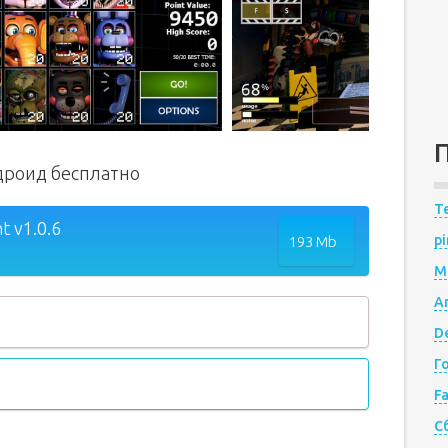
ндроид бесплатно
Te
t v1.0.6
pi
193 Mb
M
A
De
Г
F
С