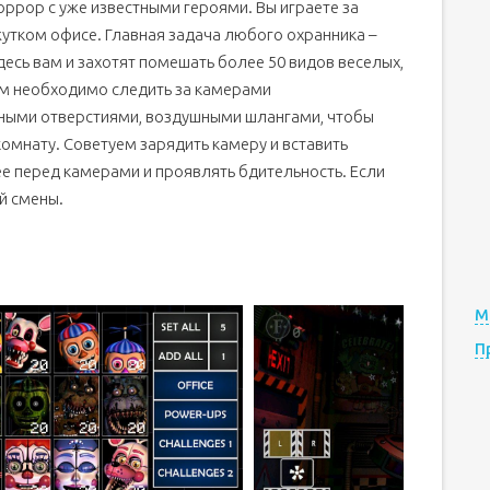
хоррор с уже известными героями. Вы играете за
жутком офисе. Главная задача любого охранника –
десь вам и захотят помешать более 50 видов веселых,
ам необходимо следить за камерами
ными отверстиями, воздушными шлангами, чтобы
омнату. Советуем зарядить камеру и вставить
ее перед камерами и проявлять бдительность. Если
ой смены.
М
П