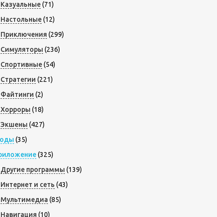
Казуальные
(71)
Настольные
(12)
Приключения
(299)
Симуляторы
(236)
Спортивные
(54)
Стратегии
(221)
Файтинги
(2)
Хорроры
(18)
Экшены
(427)
оды
(35)
риложение
(325)
Другие программы
(139)
Интернет и сеть
(43)
Мультимедиа
(85)
Навигация
(10)