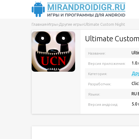
Главная
›
Игры
›
Другие игры
›
Ultimate Custom Night
Ultimate Custom
Ult
Название:
1.0.
Версия приложения:
Дру
Категория:
Cli
Разработчик:
RU 
Языки:
5.0
Версия андроид: