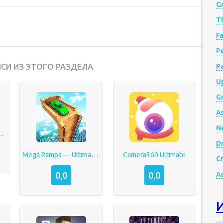
G
Th
Fa
Р
СИ ИЗ ЭТОГО РАЗДЕЛА
P
Up
Gr
A
N
imate Fighting Bros
D
Mega Ramps — Ultimate Races 3D
Camera360 Ultimate
Cr
0,0
0,0
A