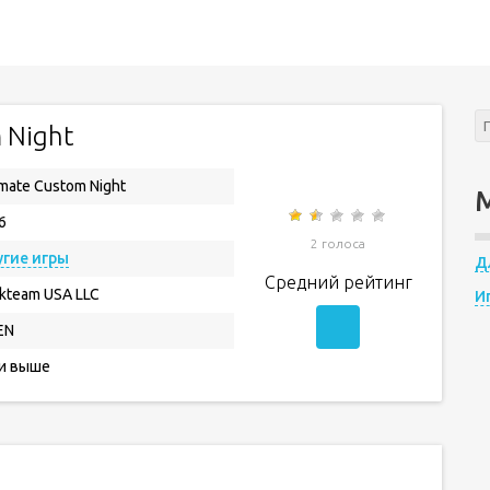
 Night
imate Custom Night
6
2 голоса
гие игры
Д
Средний рейтинг
ckteam USA LLC
И
EN
 и выше