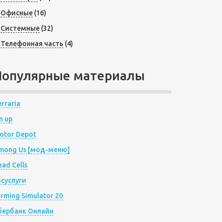
Офисные
(16)
Системные
(32)
Телефонная часть
(4)
Популярные материалы
rraria
n up
otor Depot
mong Us [мод-меню]
ad Cells
осуслуги
arming Simulator 20
бербанк Онлайн