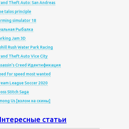
rand Theft Auto: San Andreas
e talos principle
rming simulator 18
еальная Рыбалка
arking Jam 3D
hill Rush Water Park Racing
and Theft Auto Vice City
ssassin’s Creed Идентификация
eed for speed most wanted
ream League Soccer 2020
oss Stitch Saga
mong Us [взлом на скины]
Интересные статьи