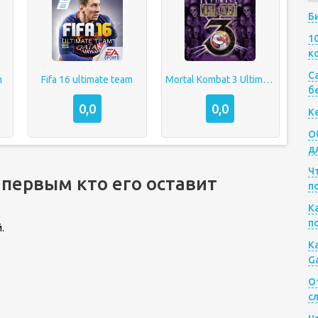
Б
1
к
Са
m
Fifa 16 ultimate team
Mortal Kombat 3 Ultimate
б
0,0
0,0
К
О
д
Ч
 первым кто его оставит
п
К
п
.
К
G
О
с