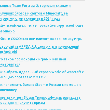
изнес в Team Fortress 2: торговля скинами
0 лучших блогов и сайтов о Minecraft, за
оторыми стоит следить в 2024 году
йт Brawlstars-Russia.ru: скачайте игру Brawl Stars
езопасно
ейсы в CS:GO: как они влияют на экономику игры
бзор сайта APPDA.RU: центр игр и приложений
ля Android
то такое промокоды к играм и как ими
ользоваться
ак выбрать идеальный сервер World of Warcraft с
омощью портала MMOTOP
ак пополнить баланс Steam в России с помощью
amemoney
тветы к игре «5 букв Тинькофф»: как разгадать
лово дня и получить призы