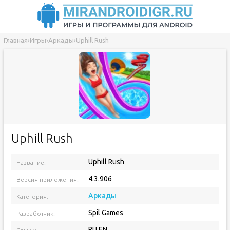
Главная
›
Игры
›
Аркады
›
Uphill Rush
Uphill Rush
Uphill Rush
Название:
4.3.906
Версия приложения:
Аркады
Категория:
Spil Games
Разработчик:
RU EN