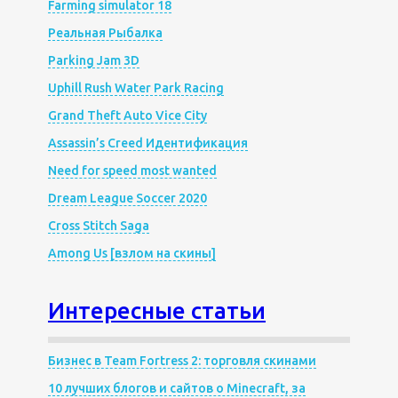
Farming simulator 18
Реальная Рыбалка
Parking Jam 3D
Uphill Rush Water Park Racing
Grand Theft Auto Vice City
Assassin’s Creed Идентификация
Need for speed most wanted
Dream League Soccer 2020
Cross Stitch Saga
Among Us [взлом на скины]
Интересные статьи
Бизнес в Team Fortress 2: торговля скинами
10 лучших блогов и сайтов о Minecraft, за