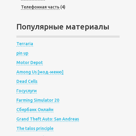
Телефонная часть
(4)
Популярные материалы
Terraria
pin up
Motor Depot
Among Us [мод-меню]
Dead Cells
Госуслуги
Farming Simulator 20
Сбербанк Онлайн
Grand Theft Auto: San Andreas
The talos principle