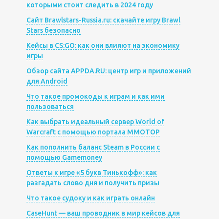
которыми стоит следить в 2024 году
Сайт Brawlstars-Russia.ru: скачайте игру Brawl
Stars безопасно
Кейсы в CS:GO: как они влияют на экономику
игры
Обзор сайта APPDA.RU: центр игр и приложений
для Android
Что такое промокоды к играм и как ими
пользоваться
Как выбрать идеальный сервер World of
Warcraft с помощью портала MMOTOP
Как пополнить баланс Steam в России с
помощью Gamemoney
Ответы к игре «5 букв Тинькофф»: как
разгадать слово дня и получить призы
Что такое судоку и как играть онлайн
CaseHunt — ваш проводник в мир кейсов для