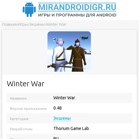
Главная
›
Игры
›
Экшены
›
Winter War
Winter War
Winter War
Название:
0.48
Версия приложения:
Экшены
Категория:
Thorium Game Lab
Разработчик:
RU