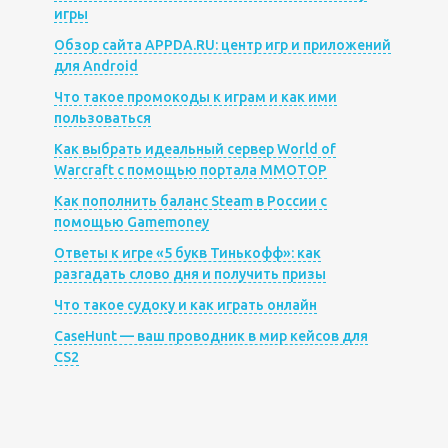
игры
Обзор сайта APPDA.RU: центр игр и приложений
для Android
Что такое промокоды к играм и как ими
пользоваться
Как выбрать идеальный сервер World of
Warcraft с помощью портала MMOTOP
Как пополнить баланс Steam в России с
помощью Gamemoney
Ответы к игре «5 букв Тинькофф»: как
разгадать слово дня и получить призы
Что такое судоку и как играть онлайн
CaseHunt — ваш проводник в мир кейсов для
CS2