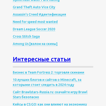
Grand Theft Auto Vice City
Assassin’s Creed Идентификация
Need for speed most wanted
Dream League Soccer 2020
Cross Stitch Saga
Among Us [взлом на скины]
Интересные статьи
Бизнес в Team Fortress 2: торговля скинами
10 лучших блогов и сайтов о Minecraft, за
которыми стоит следить в 2024 году
Сайт Brawlstars-Russia.ru: скачайте игру Brawl
Stars безопасно
Кейсы в CS:GO: как они влияют на экономику