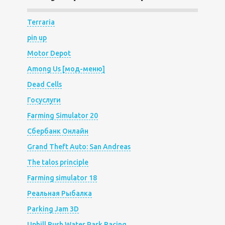
Terraria
pin up
Motor Depot
Among Us [мод-меню]
Dead Cells
Госуслуги
Farming Simulator 20
Сбербанк Онлайн
Grand Theft Auto: San Andreas
The talos principle
Farming simulator 18
Реальная Рыбалка
Parking Jam 3D
Uphill Rush Water Park Racing