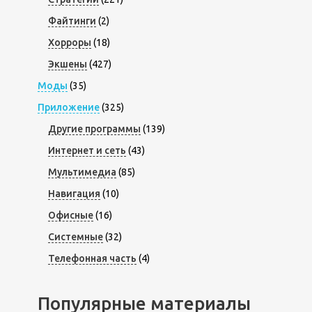
Файтинги
(2)
Хорроры
(18)
Экшены
(427)
Моды
(35)
Приложение
(325)
Другие программы
(139)
Интернет и сеть
(43)
Мультимедиа
(85)
Навигация
(10)
Офисные
(16)
Системные
(32)
Телефонная часть
(4)
Популярные материалы