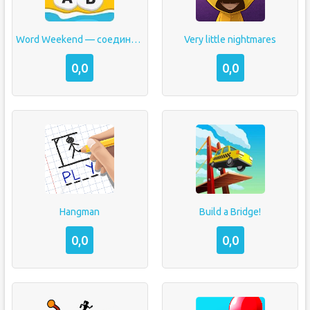
Word Weekend — соедини буквы в слова
Very little nightmares
0,0
0,0
Hangman
Build a Bridge!
0,0
0,0