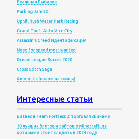
Реальная Рыбалка
Parking Jam 3D
Uphill Rush Water Park Racing
Grand Theft Auto Vice City
Assassin’s Creed Идентификация
Need for speed most wanted
Dream League Soccer 2020
Cross Stitch Saga
Among Us [взлом на скины]
Интересные статьи
Бизнес в Team Fortress 2: торговля скинами
10 лучших блогов и сайтов о Minecraft, за
которыми стоит следить в 2024 году