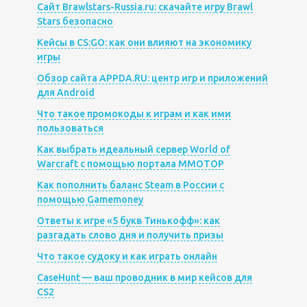
Сайт Brawlstars-Russia.ru: скачайте игру Brawl
Stars безопасно
Кейсы в CS:GO: как они влияют на экономику
игры
Обзор сайта APPDA.RU: центр игр и приложений
для Android
Что такое промокоды к играм и как ими
пользоваться
Как выбрать идеальный сервер World of
Warcraft с помощью портала MMOTOP
Как пополнить баланс Steam в России с
помощью Gamemoney
Ответы к игре «5 букв Тинькофф»: как
разгадать слово дня и получить призы
Что такое судоку и как играть онлайн
CaseHunt — ваш проводник в мир кейсов для
CS2