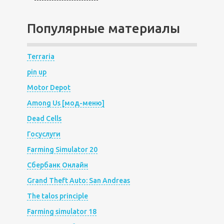
Популярные материалы
Terraria
pin up
Motor Depot
Among Us [мод-меню]
Dead Cells
Госуслуги
Farming Simulator 20
Сбербанк Онлайн
Grand Theft Auto: San Andreas
The talos principle
Farming simulator 18