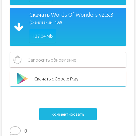
Скачать Words Of Wonders v2.3.3
(скачиваний: 408)
137,04 Mb
Запросить обновление
Скачать с Google Play
Комментировать
0