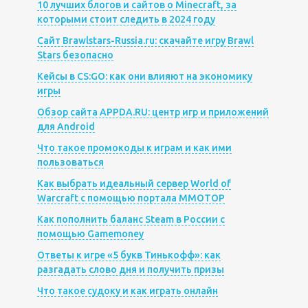
10 лучших блогов и сайтов о Minecraft, за
которыми стоит следить в 2024 году
Сайт Brawlstars-Russia.ru: скачайте игру Brawl
Stars безопасно
Кейсы в CS:GO: как они влияют на экономику
игры
Обзор сайта APPDA.RU: центр игр и приложений
для Android
Что такое промокоды к играм и как ими
пользоваться
Как выбрать идеальный сервер World of
Warcraft с помощью портала MMOTOP
Как пополнить баланс Steam в России с
помощью Gamemoney
Ответы к игре «5 букв Тинькофф»: как
разгадать слово дня и получить призы
Что такое судоку и как играть онлайн