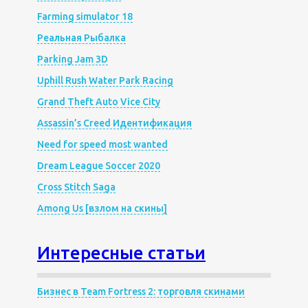
Farming simulator 18
Реальная Рыбалка
Parking Jam 3D
Uphill Rush Water Park Racing
Grand Theft Auto Vice City
Assassin’s Creed Идентификация
Need for speed most wanted
Dream League Soccer 2020
Cross Stitch Saga
Among Us [взлом на скины]
Интересные статьи
Бизнес в Team Fortress 2: торговля скинами