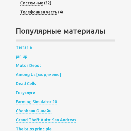
Системные
(32)
Телефонная часть
(4)
Популярные материалы
Terraria
pin up
Motor Depot
Among Us [мод-меню]
Dead Cells
Госуслуги
Farming Simulator 20
Сбербанк Онлайн
Grand Theft Auto: San Andreas
The talos principle