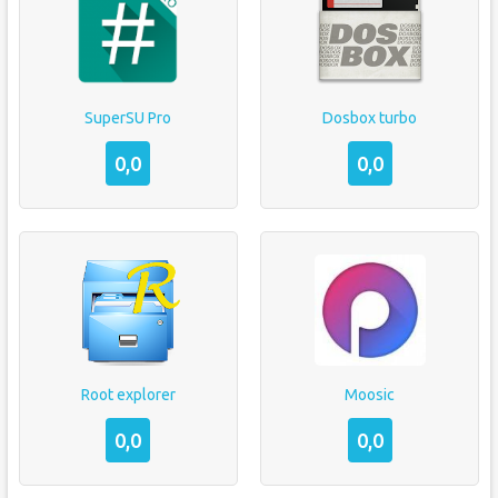
SuperSU Pro
Dosbox turbo
0,0
0,0
Root explorer
Moosic
0,0
0,0