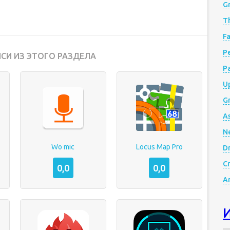
G
Th
Fa
Р
СИ ИЗ ЭТОГО РАЗДЕЛА
P
Up
Gr
A
N
Wo mic
Locus Map Pro
D
Cr
0,0
0,0
A