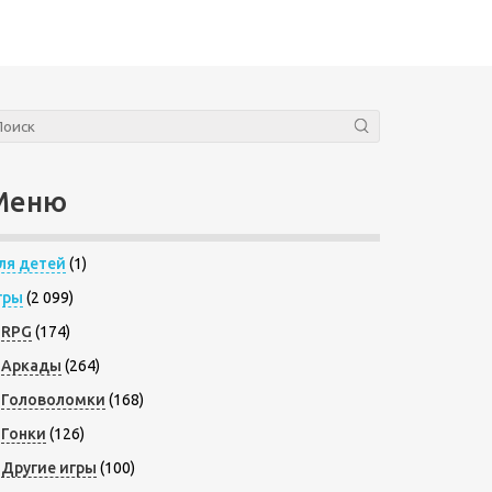
Меню
ля детей
(1)
гры
(2 099)
RPG
(174)
Аркады
(264)
Головоломки
(168)
Гонки
(126)
Другие игры
(100)