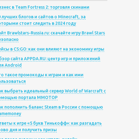
изнес в Team Fortress 2: торговля скинами
0 лучших блогов и сайтов о Minecraft, за
оторыми стоит следить в 2024 году
йт Brawlstars-Russia.ru: скачайте игру Brawl Stars
езопасно
ейсы в CS:GO: как они влияют на экономику игры
бзор сайта APPDA.RU: центр игр и приложений
ля Android
то такое промокоды к играм и как ими
ользоваться
ак выбрать идеальный сервер World of Warcraft с
омощью портала MMOTOP
ак пополнить баланс Steam в России с помощью
amemoney
тветы к игре «5 букв Тинькофф»: как разгадать
лово дня и получить призы