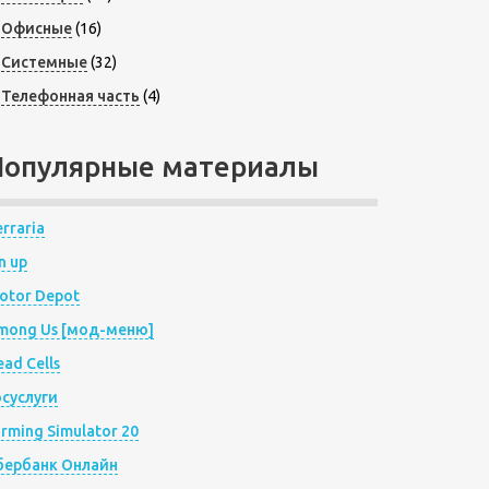
Офисные
(16)
Системные
(32)
Телефонная часть
(4)
Популярные материалы
rraria
n up
otor Depot
mong Us [мод-меню]
ad Cells
осуслуги
arming Simulator 20
бербанк Онлайн