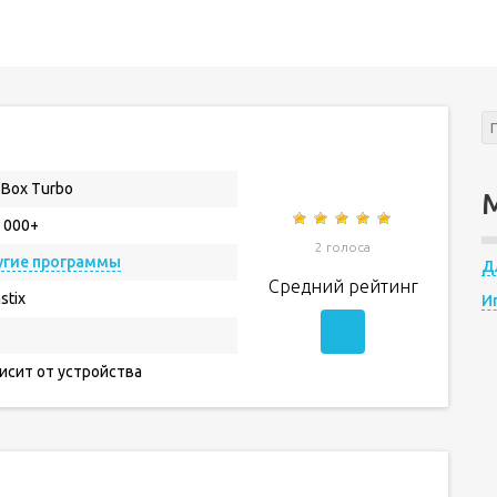
Box Turbo
 000+
2 голоса
угие программы
Д
Средний рейтинг
stix
И
исит от устройства