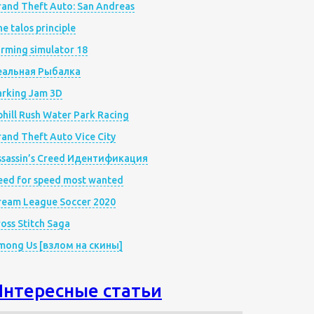
rand Theft Auto: San Andreas
e talos principle
rming simulator 18
еальная Рыбалка
arking Jam 3D
hill Rush Water Park Racing
and Theft Auto Vice City
ssassin’s Creed Идентификация
eed for speed most wanted
ream League Soccer 2020
oss Stitch Saga
mong Us [взлом на скины]
Интересные статьи