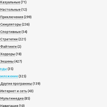
Казуальные
(71)
Настольные
(12)
Приключения
(299)
Симуляторы
(236)
Спортивные
(54)
Стратегии
(221)
Файтинги
(2)
Хорроры
(18)
Экшены
(427)
оды
(35)
риложение
(325)
Другие программы
(139)
Интернет и сеть
(43)
Мультимедиа
(85)
Навигация
(10)