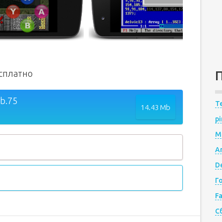
есплатно
.b.75
Te
14.43 Mb
pi
M
A
De
Г
F
С