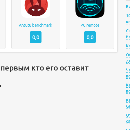
Б
1
к
Antutu benchmark
PC remote
Са
0,0
0,0
б
К
О
д
 первым кто его оставит
Ч
п
К
.
п
К
G
О
с