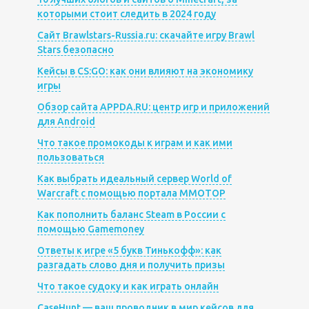
которыми стоит следить в 2024 году
Сайт Brawlstars-Russia.ru: скачайте игру Brawl
Stars безопасно
Кейсы в CS:GO: как они влияют на экономику
игры
Обзор сайта APPDA.RU: центр игр и приложений
для Android
Что такое промокоды к играм и как ими
пользоваться
Как выбрать идеальный сервер World of
Warcraft с помощью портала MMOTOP
Как пополнить баланс Steam в России с
помощью Gamemoney
Ответы к игре «5 букв Тинькофф»: как
разгадать слово дня и получить призы
Что такое судоку и как играть онлайн
CaseHunt — ваш проводник в мир кейсов для