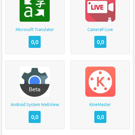
Microsoft Translator
CameraFi Live
0,0
0,0
Android System WebView
KineMaster
0,0
0,0