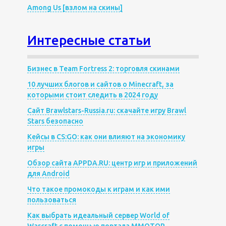
Among Us [взлом на скины]
Интересные статьи
Бизнес в Team Fortress 2: торговля скинами
10 лучших блогов и сайтов о Minecraft, за
которыми стоит следить в 2024 году
Сайт Brawlstars-Russia.ru: скачайте игру Brawl
Stars безопасно
Кейсы в CS:GO: как они влияют на экономику
игры
Обзор сайта APPDA.RU: центр игр и приложений
для Android
Что такое промокоды к играм и как ими
пользоваться
Как выбрать идеальный сервер World of