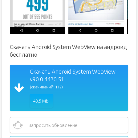
Скачать Android System WebView на андроид
бесплатно
Скачать Android System WebView
v90.0.4430.51
(скачиваний: 112)
48,5 Mb
Запросить обновление