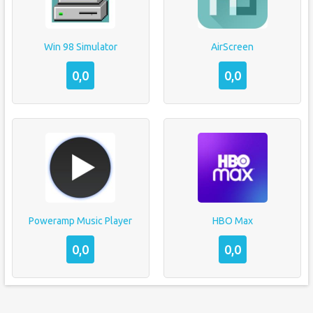
Win 98 Simulator
AirScreen
0,0
0,0
Poweramp Music Player
HBO Max
0,0
0,0