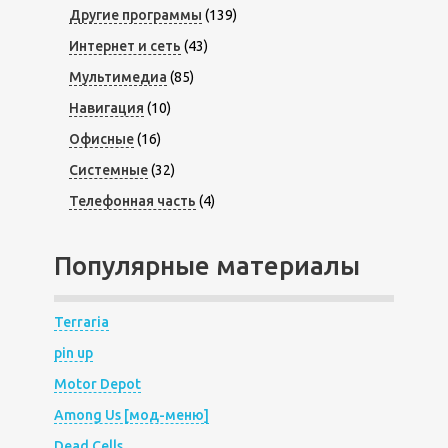
Другие программы
(139)
Интернет и сеть
(43)
Мультимедиа
(85)
Навигация
(10)
Офисные
(16)
Системные
(32)
Телефонная часть
(4)
Популярные материалы
Terraria
pin up
Motor Depot
Among Us [мод-меню]
Dead Cells