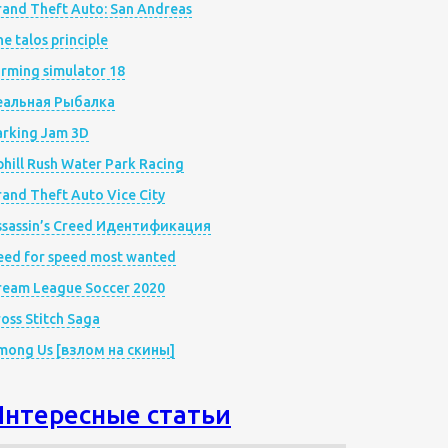
rand Theft Auto: San Andreas
e talos principle
rming simulator 18
еальная Рыбалка
arking Jam 3D
hill Rush Water Park Racing
and Theft Auto Vice City
ssassin’s Creed Идентификация
eed for speed most wanted
ream League Soccer 2020
oss Stitch Saga
mong Us [взлом на скины]
Интересные статьи