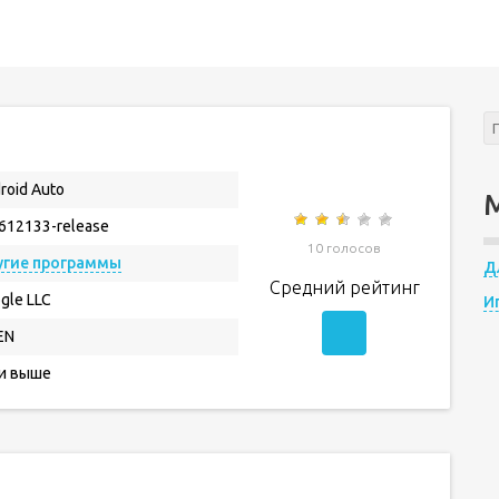
roid Auto
.612133-release
10 голосов
угие программы
Д
Средний рейтинг
gle LLC
И
EN
 и выше