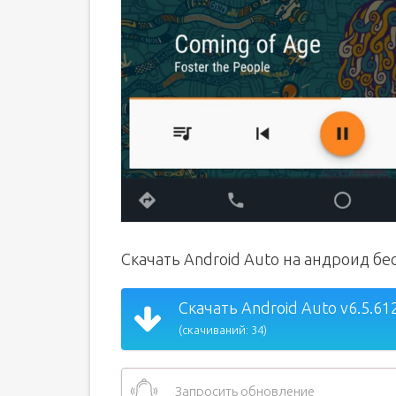
Скачать Android Auto на андроид бе
Скачать Android Auto v6.5.61
(скачиваний: 34)
Запросить обновление