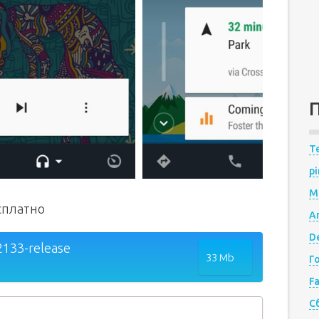
Te
pi
M
сплатно
A
De
2133-release
33 Mb
Г
F
С