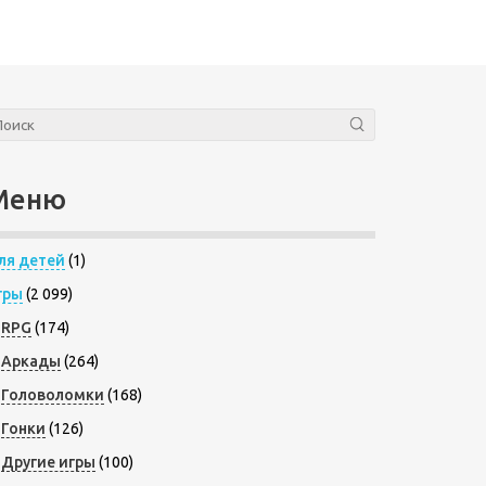
Меню
ля детей
(1)
гры
(2 099)
RPG
(174)
Аркады
(264)
Головоломки
(168)
Гонки
(126)
Другие игры
(100)