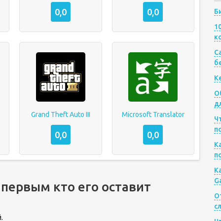
0,0
0,0
Б
1
к
Са
б
К
О
д
Grand Theft Auto III
Microsoft Translator
Ч
п
0,0
0,0
К
п
К
G
 первым кто его оставит
О
с
.