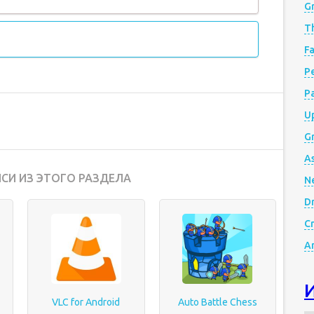
G
Th
Fa
Р
P
Up
Gr
A
СИ ИЗ ЭТОГО РАЗДЕЛА
N
D
Cr
A
VLC for Android
Auto Battle Chess