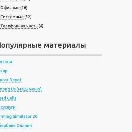
Офисные
(16)
Системные
(32)
Телефонная часть
(4)
Популярные материалы
rraria
n up
otor Depot
mong Us [мод-меню]
ad Cells
осуслуги
arming Simulator 20
бербанк Онлайн