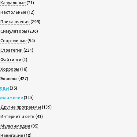
Казуальные
(71)
Настольные
(12)
Приключения
(299)
Симуляторы
(236)
Спортивные
(54)
Стратегии
(221)
Файтинги
(2)
Хорроры
(18)
Экшены
(427)
оды
(35)
риложение
(325)
Другие программы
(139)
Интернет и сеть
(43)
Мультимедиа
(85)
Навигация
(10)