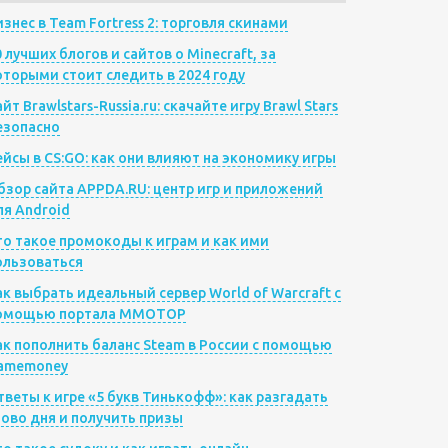
изнес в Team Fortress 2: торговля скинами
0 лучших блогов и сайтов о Minecraft, за
оторыми стоит следить в 2024 году
йт Brawlstars-Russia.ru: скачайте игру Brawl Stars
езопасно
ейсы в CS:GO: как они влияют на экономику игры
бзор сайта APPDA.RU: центр игр и приложений
ля Android
то такое промокоды к играм и как ими
ользоваться
ак выбрать идеальный сервер World of Warcraft с
омощью портала MMOTOP
ак пополнить баланс Steam в России с помощью
amemoney
тветы к игре «5 букв Тинькофф»: как разгадать
лово дня и получить призы