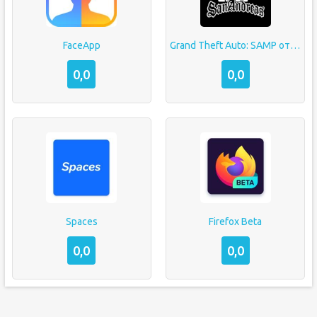
FaceApp
Grand Theft Auto: SAMP от Mordor RP
0,0
0,0
Spaces
Firefox Beta
0,0
0,0