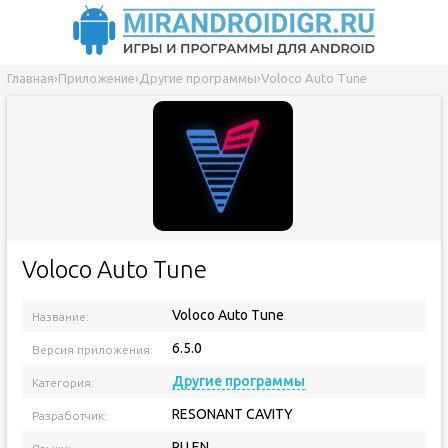
Главная
›
Приложение
›
Другие программы
›
Voloco Auto Tune
Voloco Auto Tune
Voloco Auto Tune
Название:
6.5.0
Версия приложения:
Другие программы
Категория:
RESONANT CAVITY
Разработчик:
RU EN