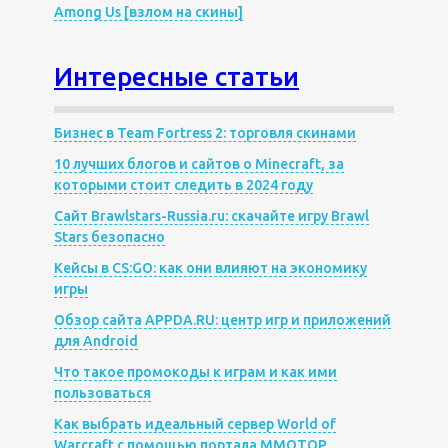
Among Us [взлом на скины]
Интересные статьи
Бизнес в Team Fortress 2: торговля скинами
10 лучших блогов и сайтов о Minecraft, за
которыми стоит следить в 2024 году
Сайт Brawlstars-Russia.ru: скачайте игру Brawl
Stars безопасно
Кейсы в CS:GO: как они влияют на экономику
игры
Обзор сайта APPDA.RU: центр игр и приложений
для Android
Что такое промокоды к играм и как ими
пользоваться
Как выбрать идеальный сервер World of
Warcraft с помощью портала MMOTOP