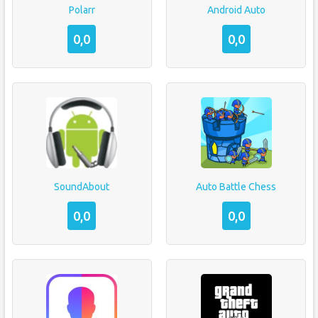
Polarr
Android Auto
0,0
0,0
SoundAbout
Auto Battle Chess
0,0
0,0