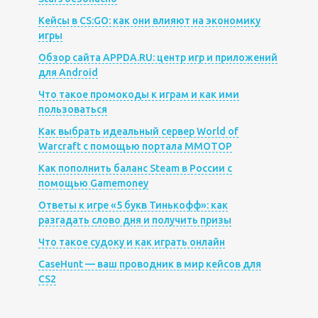
Кейсы в CS:GO: как они влияют на экономику
игры
Обзор сайта APPDA.RU: центр игр и приложений
для Android
Что такое промокоды к играм и как ими
пользоваться
Как выбрать идеальный сервер World of
Warcraft с помощью портала MMOTOP
Как пополнить баланс Steam в России с
помощью Gamemoney
Ответы к игре «5 букв Тинькофф»: как
разгадать слово дня и получить призы
Что такое судоку и как играть онлайн
CaseHunt — ваш проводник в мир кейсов для
CS2