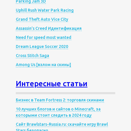
Parking Jam 3D
Uphill Rush Water Park Racing
Grand Theft Auto Vice City
Assassin’s Creed Идентификация
Need for speed most wanted
Dream League Soccer 2020
Cross Stitch Saga
Among Us [взлом на скины]
Интересные статьи
Бизнес в Team Fortress 2: торговля скинами
10 лучших блогов и сайтов о Minecraft, за
которыми стоит следить в 2024 году
Сайт Brawlstars-Russia.ru: скачайте игру Brawl
Stars безопасно