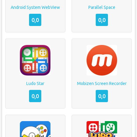
Android System WebView
Parallel Space
0,0
0,0
Ludo Star
Mobizen Screen Recorder
0,0
0,0