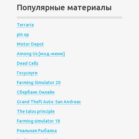
Популярные материалы
Terraria
pin up
Motor Depot
Among Us [мод-меню]
Dead Cells
Госуслуги
Farming Simulator 20
Сбербанк Онлайн
Grand Theft Auto: San Andreas
The talos principle
Farming simulator 18
Реальная Рыбалка