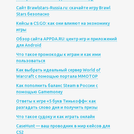
Сайт Brawlstars-Russia.ru: скачайте игру Brawl
Stars безопасно
Кейсы в CS:GO: как они влияют на экономику
игры
Обзор сайта APPDA.RU: центр игр и приложений
для Android
Что такое промокоды к играм и как ими
пользоваться
Как выбрать идеальный сервер World of
Warcraft с помощью портала MMOTOP
Как пополнить баланс Steam в России с
помощью Gamemoney
Ответы к игре «5 букв Тинькофф»: как
разгадать слово дня и получить призы
Что такое судоку и как играть онлайн
CaseHunt — ваш проводник в мир кейсов для
CS2