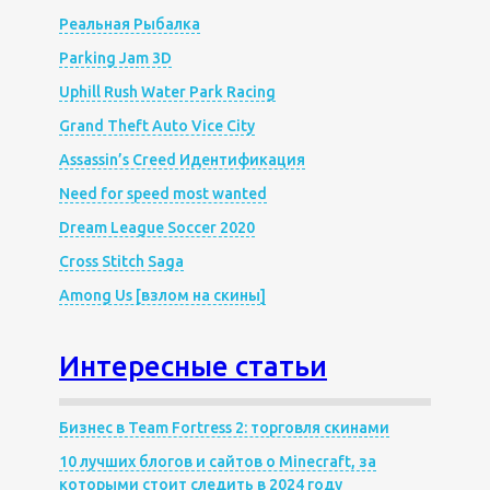
Реальная Рыбалка
Parking Jam 3D
Uphill Rush Water Park Racing
Grand Theft Auto Vice City
Assassin’s Creed Идентификация
Need for speed most wanted
Dream League Soccer 2020
Cross Stitch Saga
Among Us [взлом на скины]
Интересные статьи
Бизнес в Team Fortress 2: торговля скинами
10 лучших блогов и сайтов о Minecraft, за
которыми стоит следить в 2024 году