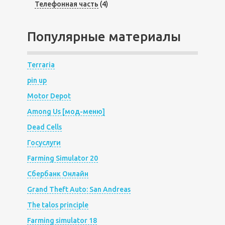
Телефонная часть
(4)
Популярные материалы
Terraria
pin up
Motor Depot
Among Us [мод-меню]
Dead Cells
Госуслуги
Farming Simulator 20
Сбербанк Онлайн
Grand Theft Auto: San Andreas
The talos principle
Farming simulator 18