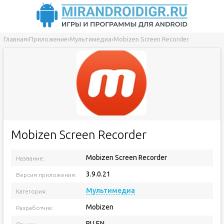
Главная
›
Приложение
›
Мультимедиа
›
Mobizen Screen Recorder
Mobizen Screen Recorder
Mobizen Screen Recorder
Название:
3.9.0.21
Версия приложения:
Мультимедиа
Категория:
Mobizen
Разработчик:
RU EN