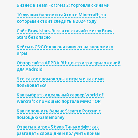
Бизнес в Team Fortress 2: торговля скинами
10 лучших блогов и сайтов о Minecraft, за
которыми стоит следить в 2024 году
Сайт Brawlstars-Russia.ru: скачайте игру Brawl
Stars безопасно
Кейсы в CS:GO: как они влияют на экономику
игры
Обзор сайта APPDA.RU: центр игр и приложений
для Android
Что такое промокоды к играм и как ими
пользоваться
Как выбрать идеальный сервер World of
Warcraft с помощью портала MMOTOP
Как пополнить баланс Steam в России с
помощью Gamemoney
Ответы к игре «5 букв Тинькофф»: как
разгадать слово дня и получить призы