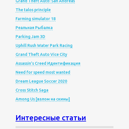
Grand Theft Auto: San Andreas
The talos principle
Farming simulator 18
Реальная Рыбалка
Parking Jam 3D
Uphill Rush Water Park Racing
Grand Theft Auto Vice City
Assassin’s Creed Идентификация
Need for speed most wanted
Dream League Soccer 2020
Cross Stitch Saga
Among Us [взлом на скины]
Интересные статьи