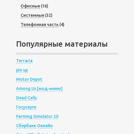
Офисные
(16)
Системные
(32)
Телефонная часть
(4)
Популярные материалы
Terraria
pin up
Motor Depot
Among Us [мод-меню]
Dead Cells
Госуслуги
Farming Simulator 20
Сбербанк Онлайн