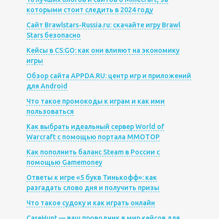
которыми стоит следить в 2024 году
Сайт Brawlstars-Russia.ru: скачайте игру Brawl
Stars безопасно
Кейсы в CS:GO: как они влияют на экономику
игры
Обзор сайта APPDA.RU: центр игр и приложений
для Android
Что такое промокоды к играм и как ими
пользоваться
Как выбрать идеальный сервер World of
Warcraft с помощью портала MMOTOP
Как пополнить баланс Steam в России с
помощью Gamemoney
Ответы к игре «5 букв Тинькофф»: как
разгадать слово дня и получить призы
Что такое судоку и как играть онлайн
CaseHunt — ваш проводник в мир кейсов для