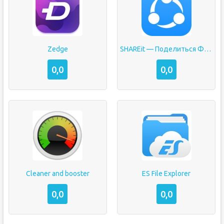
Zedge
SHAREit — Поделиться Файлами
0,0
0,0
Cleaner and booster
ES File Explorer
0,0
0,0