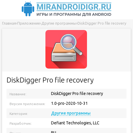
Главная
›
Приложение
›
Другие программы
›
DiskDigger Pro file recovery
DiskDigger Pro file recovery
DiskDigger Pro file recovery
Название:
1.0-pro-2020-10-31
Версия приложения:
Другие программы
Категория:
Defiant Technologies, LLC
Разработчик:
RU