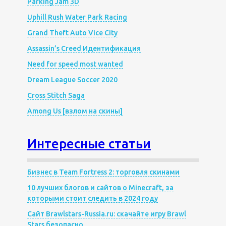
Parking Jam 3D
Uphill Rush Water Park Racing
Grand Theft Auto Vice City
Assassin’s Creed Идентификация
Need for speed most wanted
Dream League Soccer 2020
Cross Stitch Saga
Among Us [взлом на скины]
Интересные статьи
Бизнес в Team Fortress 2: торговля скинами
10 лучших блогов и сайтов о Minecraft, за
которыми стоит следить в 2024 году
Сайт Brawlstars-Russia.ru: скачайте игру Brawl
Stars безопасно