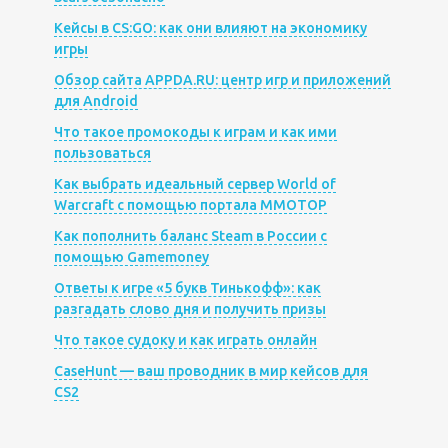
Кейсы в CS:GO: как они влияют на экономику
игры
Обзор сайта APPDA.RU: центр игр и приложений
для Android
Что такое промокоды к играм и как ими
пользоваться
Как выбрать идеальный сервер World of
Warcraft с помощью портала MMOTOP
Как пополнить баланс Steam в России с
помощью Gamemoney
Ответы к игре «5 букв Тинькофф»: как
разгадать слово дня и получить призы
Что такое судоку и как играть онлайн
CaseHunt — ваш проводник в мир кейсов для
CS2