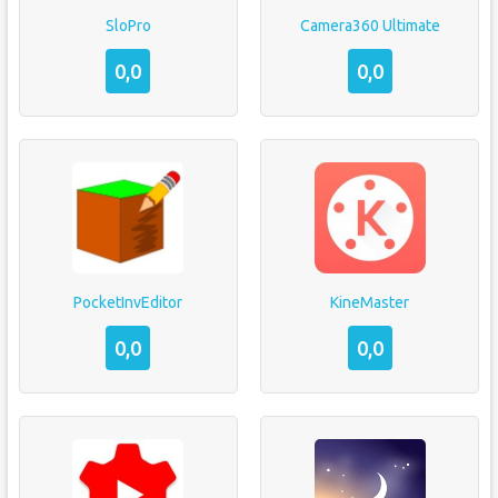
SloPro
Camera360 Ultimate
0,0
0,0
PocketInvEditor
KineMaster
0,0
0,0