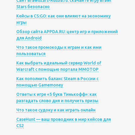
Сайт Brawlstars-Russia.ru: скачайте игру Brawl
Stars безопасно
Кейсы в CS:GO: как они влияют на экономику
игры
Обзор сайта APPDA.RU: центр игр и приложений
для Android
Что такое промокоды к играм и как ими
пользоваться
Как выбрать идеальный сервер World of
Warcraft с помощью портала MMOTOP
Как пополнить баланс Steam в России с
помощью Gamemoney
Ответы к игре «5 букв Тинькофф»: как
разгадать слово дня и получить призы
Что такое судоку и как играть онлайн
CaseHunt — ваш проводник в мир кейсов для
CS2