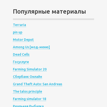
Популярные материалы
Terraria
pin up
Motor Depot
Among Us [мод-меню]
Dead Cells
Госуслуги
Farming Simulator 20
Сбербанк Онлайн
Grand Theft Auto: San Andreas
The talos principle
Farming simulator 18
Реальная Рыбалка