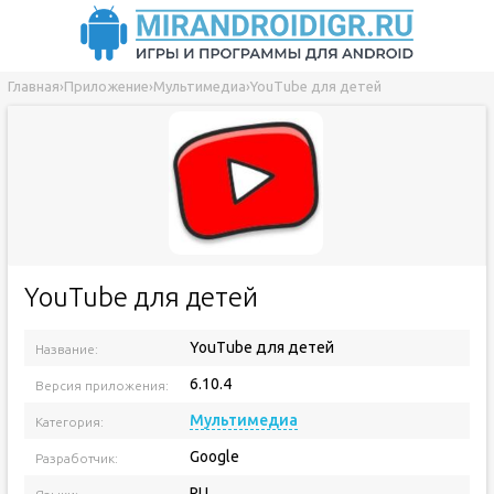
Главная
›
Приложение
›
Мультимедиа
›
YouTube для детей
YouTube для детей
YouTube для детей
Название:
6.10.4
Версия приложения:
Мультимедиа
Категория:
Google
Разработчик:
RU