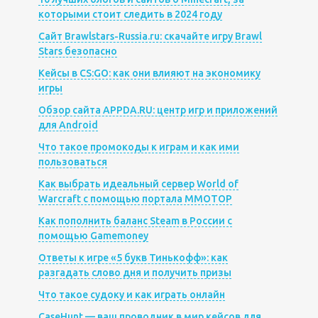
которыми стоит следить в 2024 году
Сайт Brawlstars-Russia.ru: скачайте игру Brawl
Stars безопасно
Кейсы в CS:GO: как они влияют на экономику
игры
Обзор сайта APPDA.RU: центр игр и приложений
для Android
Что такое промокоды к играм и как ими
пользоваться
Как выбрать идеальный сервер World of
Warcraft с помощью портала MMOTOP
Как пополнить баланс Steam в России с
помощью Gamemoney
Ответы к игре «5 букв Тинькофф»: как
разгадать слово дня и получить призы
Что такое судоку и как играть онлайн
CaseHunt — ваш проводник в мир кейсов для