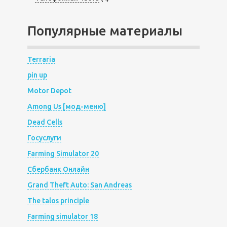
Популярные материалы
Terraria
pin up
Motor Depot
Among Us [мод-меню]
Dead Cells
Госуслуги
Farming Simulator 20
Сбербанк Онлайн
Grand Theft Auto: San Andreas
The talos principle
Farming simulator 18