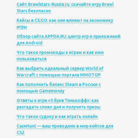
Сайт Brawlstars-Russia.ru: скачайте игру Brawl
Stars безопасно
Кейсы в CS:GO: как они влияют на экономику
игры
Обзор сайта APPDA.RU: центр игр и приложений
для Android
Что такое промокоды к играм и как ими
пользоваться
Как выбрать идеальный сервер World of
Warcraft с помощью портала MMOTOP
Как пополнить баланс Steam в России с
помощью Gamemoney
Ответы к игре «5 букв Тинькофф»: как
разгадать слово дня и получить призы
Что такое судоку и как играть онлайн
CaseHunt — ваш проводник в мир кейсов для
CS2