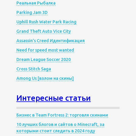
Реальная Рыбалка
Parking Jam 3D
Uphill Rush Water Park Racing
Grand Theft Auto Vice City
Assassin’s Creed Идентификация
Need for speed most wanted
Dream League Soccer 2020
Cross Stitch Saga
Among Us [взлом на скины]
Интересные статьи
Бизнес в Team Fortress 2: торговля скинами
10 лучших блогов и сайтов о Minecraft, за
которыми стоит следить в 2024 году