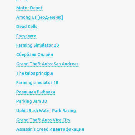
Motor Depot
Among Us [мод-меню]
Dead Cells
Госуслуги
Farming Simulator 20
Сбербанк Онлайн
Grand Theft Auto: San Andreas
The talos principle
Farming simulator 18
Реальная Рыбалка
Parking Jam 3D
Uphill Rush Water Park Racing
Grand Theft Auto Vice City
Assassin’s Creed Идентификация