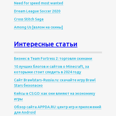
Need for speed most wanted
Dream League Soccer 2020
Cross Stitch Saga
Among Us [взлом на скины]
Интересные статьи
Бизнес в Team Fortress 2: торговля скинами
10 лучших блогов и сайтов о Minecraft, за
которыми стоит следить в 2024 году
Сайт Brawlstars-Russia.ru: скачайте игру Brawl
Stars безопасно
Кейсы в CS:GO: как они влияют на экономику
игры
Обзор сайта APPDA.RU: центр игр и приложений
для Android