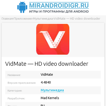
Главная
›
Приложение
›
Мультимедиа
›
VidMate — HD video downloader
VidMate — HD video downloader
VidMate
Название:
4.4840
Версия приложения:
Мультимедиа
Категория:
Mad Kernels
Разработчик:
RU