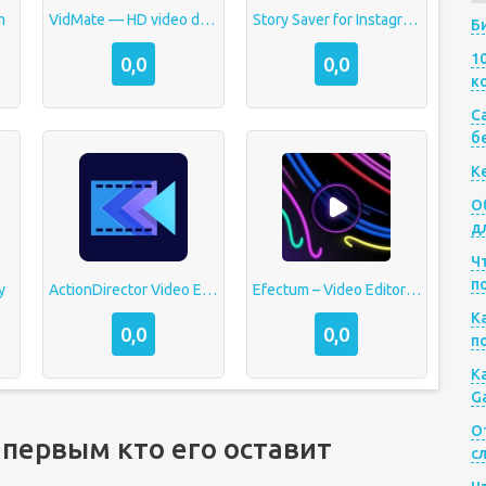
m
VidMate — HD video downloader
Story Saver for Instagram
Б
1
0,0
0,0
к
Са
б
К
О
д
Ч
п
y
ActionDirector Video Editor
Efectum – Video Editor and Maker with Slow Motion
К
0,0
0,0
п
К
G
О
 первым кто его оставит
с