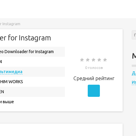
r Instagram
r for Instagram
eo Downloader for Instagram
4
0 голосов
льтимедиа
Д
Средний рейтинг
THIM WORKS
И
EN
 и выше