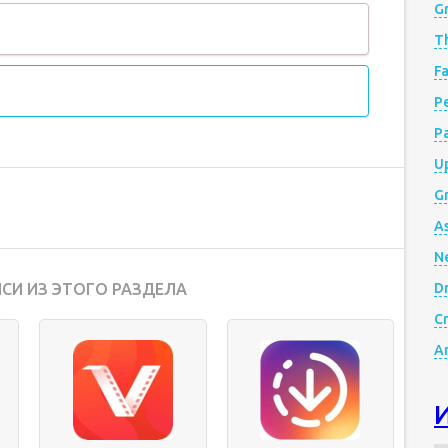
G
Th
Fa
Р
P
Up
Gr
A
N
СИ ИЗ ЭТОГО РАЗДЕЛА
D
Cr
A