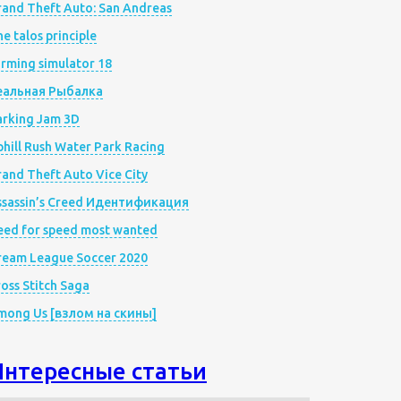
rand Theft Auto: San Andreas
e talos principle
rming simulator 18
еальная Рыбалка
arking Jam 3D
hill Rush Water Park Racing
and Theft Auto Vice City
ssassin’s Creed Идентификация
eed for speed most wanted
ream League Soccer 2020
oss Stitch Saga
mong Us [взлом на скины]
Интересные статьи