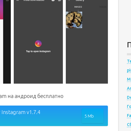
Te
pi
M
A
gram на андроид бесплатно
De
Г
 Instagram v1.7.4
F
5 Mb
С