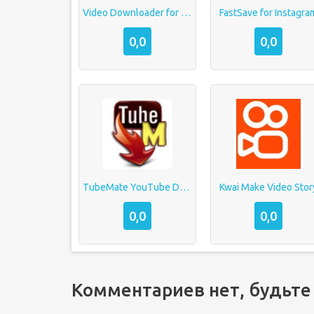
Video Downloader for TikTok
FastSave for Instagra
0,0
0,0
TubeMate YouTube Downloader
Kwai Make Video Stor
0,0
0,0
Комментариев нет, будьте