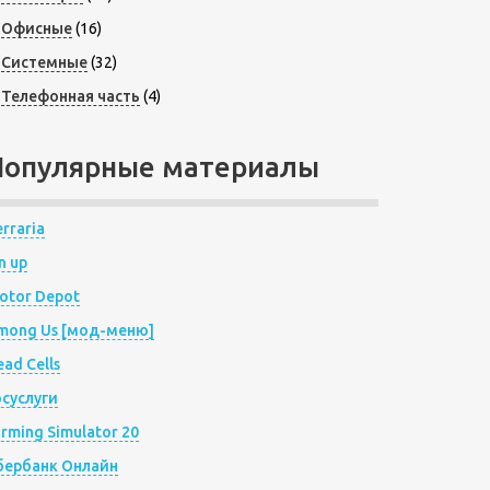
Офисные
(16)
Системные
(32)
Телефонная часть
(4)
Популярные материалы
rraria
n up
otor Depot
mong Us [мод-меню]
ad Cells
осуслуги
arming Simulator 20
бербанк Онлайн