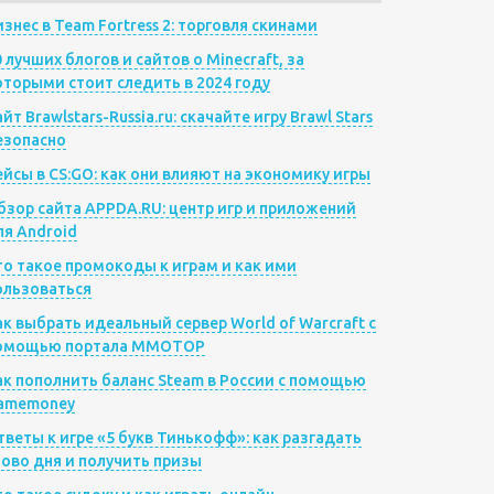
изнес в Team Fortress 2: торговля скинами
0 лучших блогов и сайтов о Minecraft, за
оторыми стоит следить в 2024 году
йт Brawlstars-Russia.ru: скачайте игру Brawl Stars
езопасно
ейсы в CS:GO: как они влияют на экономику игры
бзор сайта APPDA.RU: центр игр и приложений
ля Android
то такое промокоды к играм и как ими
ользоваться
ак выбрать идеальный сервер World of Warcraft с
омощью портала MMOTOP
ак пополнить баланс Steam в России с помощью
amemoney
тветы к игре «5 букв Тинькофф»: как разгадать
лово дня и получить призы