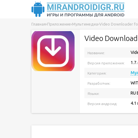
Главная
›
Приложение
›
Мультимедиа
›
Video Downloader fo
Video Downloade
Vid
Название:
1.7.
Версия приложения:
Му
Категория:
WI
Разработчик:
RU 
Языки:
4.1
Версия андроид: