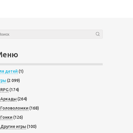
Меню
ля детей
(1)
гры
(2 099)
RPG
(174)
Аркады
(264)
Головоломки
(168)
Гонки
(126)
Другие игры
(100)