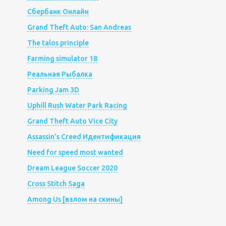
Сбербанк Онлайн
Grand Theft Auto: San Andreas
The talos principle
Farming simulator 18
Реальная Рыбалка
Parking Jam 3D
Uphill Rush Water Park Racing
Grand Theft Auto Vice City
Assassin’s Creed Идентификация
Need for speed most wanted
Dream League Soccer 2020
Cross Stitch Saga
Among Us [взлом на скины]