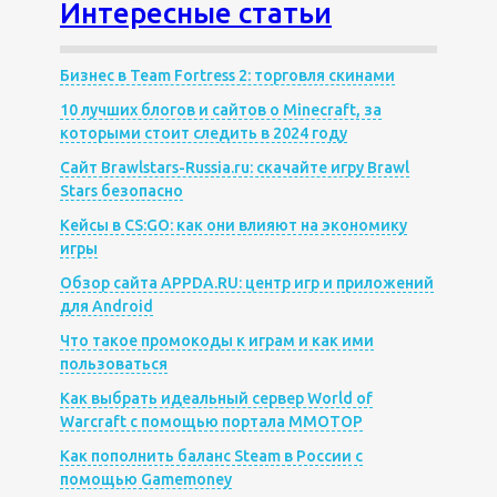
Интересные статьи
Бизнес в Team Fortress 2: торговля скинами
10 лучших блогов и сайтов о Minecraft, за
которыми стоит следить в 2024 году
Сайт Brawlstars-Russia.ru: скачайте игру Brawl
Stars безопасно
Кейсы в CS:GO: как они влияют на экономику
игры
Обзор сайта APPDA.RU: центр игр и приложений
для Android
Что такое промокоды к играм и как ими
пользоваться
Как выбрать идеальный сервер World of
Warcraft с помощью портала MMOTOP
Как пополнить баланс Steam в России с
помощью Gamemoney