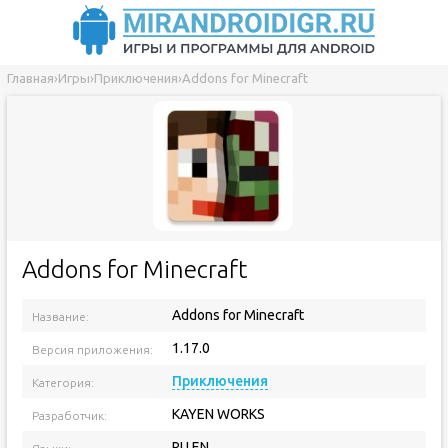
Главная
›
Игры
›
Приключения
›
Addons for Minecraft
Addons for Minecraft
Addons for Minecraft
Название:
1.17.0
Версия приложения:
Приключения
Категория:
KAYEN WORKS
Разработчик:
RU EN