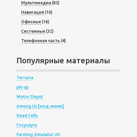
Мультимедиа
(85)
Навигация
(10)
Офисные
(16)
Системные
(32)
Телефонная часть
(4)
Популярные материалы
Terraria
pin up
Motor Depot
Among Us [мод-меню]
Dead Cells
Госуслуги
Farming Simulator 20