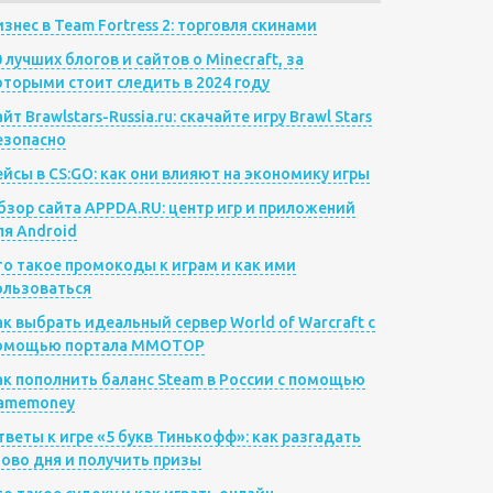
изнес в Team Fortress 2: торговля скинами
0 лучших блогов и сайтов о Minecraft, за
оторыми стоит следить в 2024 году
йт Brawlstars-Russia.ru: скачайте игру Brawl Stars
езопасно
ейсы в CS:GO: как они влияют на экономику игры
бзор сайта APPDA.RU: центр игр и приложений
ля Android
то такое промокоды к играм и как ими
ользоваться
ак выбрать идеальный сервер World of Warcraft с
омощью портала MMOTOP
ак пополнить баланс Steam в России с помощью
amemoney
тветы к игре «5 букв Тинькофф»: как разгадать
лово дня и получить призы