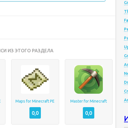
G
Th
Fa
Р
P
Up
СИ ИЗ ЭТОГО РАЗДЕЛА
Gr
A
N
D
Cr
A
E
Maps for Minecraft PE
Master for Minecraft
0,0
0,0