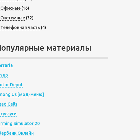
Офисные
(16)
Системные
(32)
Телефонная часть
(4)
Популярные материалы
rraria
n up
otor Depot
mong Us [мод-меню]
ad Cells
осуслуги
arming Simulator 20
бербанк Онлайн