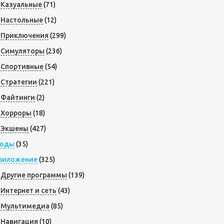
Казуальные
(71)
Настольные
(12)
Приключения
(299)
Симуляторы
(236)
Спортивные
(54)
Стратегии
(221)
Файтинги
(2)
Хорроры
(18)
Экшены
(427)
оды
(35)
риложение
(325)
Другие программы
(139)
Интернет и сеть
(43)
Мультимедиа
(85)
Навигация
(10)