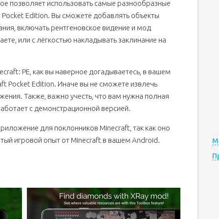
торое позволяет использовать самые разнообразные
t Pocket Edition. Вы сможете добавлять объекты
ния, включать рентгеновское видение и мод
ете, или с лёгкостью накладывать заклинание на
ecraft: PE, как вы наверное догадываетесь, в вашем
t Pocket Edition. Иначе вы не сможете извлечь
жения. Также, важно учесть, что вам нужна полная
 работает с демонстрационной версией.
 приложение для поклонников Minecraft, так как оно
ый игровой опыт от Minecraft в вашем Android.
М
П