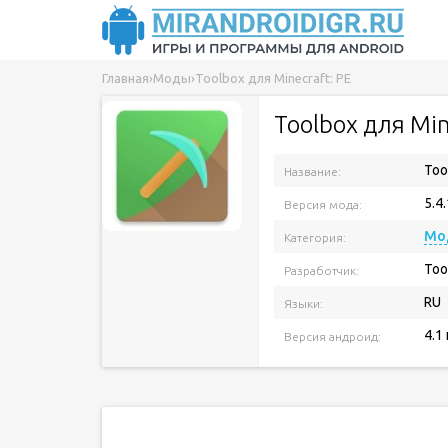
Главная
›
Моды
›
Toolbox для Minecraft: PE
Toolbox для Min
Too
Название:
5.4
Версия мода:
Мо
Категория:
Too
Разработчик:
RU
Языки:
4.1
Версия андроид: