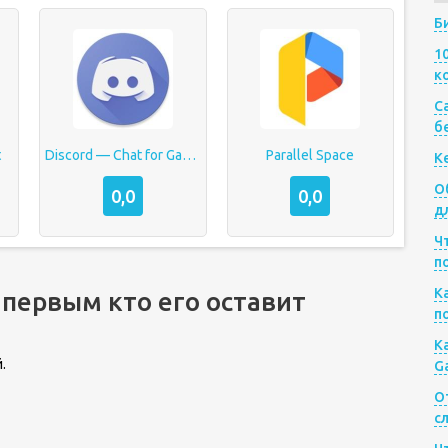
Б
1
к
Са
б
t
Discord — Chat for Gamers by
Parallel Space
К
О
0,0
0,0
д
Ч
п
К
 первым кто его оставит
п
К
.
G
О
с