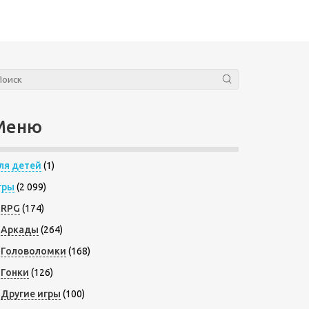
Меню
ля детей
(1)
гры
(2 099)
RPG
(174)
Аркады
(264)
Головоломки
(168)
Гонки
(126)
Другие игры
(100)