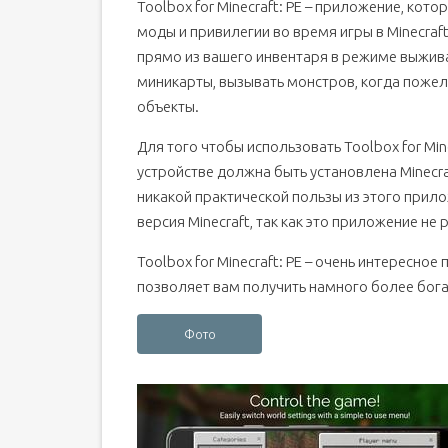
Toolbox for Minecraft: PE – приложение, ко
моды и привилегии во время игры в Minecraf
прямо из вашего инвентаря в режиме выжива
миникарты, вызывать монстров, когда пожела
объекты.
Для того чтобы использовать Toolbox for Min
устройстве должна быть установлена Minecraf
никакой практической пользы из этого прило
версия Minecraft, так как это приложение не
Toolbox for Minecraft: PE – очень интересное
позволяет вам получить намного более богат
Фото