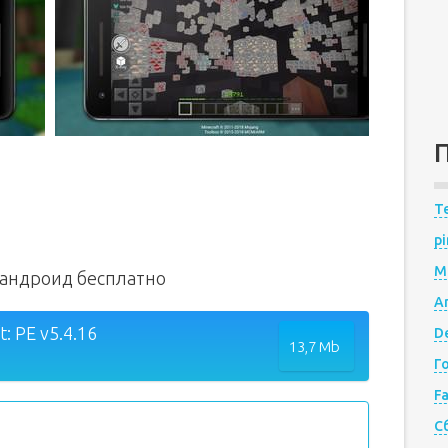
Te
pi
M
а андроид бесплатно
A
: PE v5.4.16
De
13,7 Mb
Г
F
С