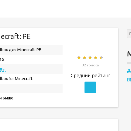
ecraft: PE
lbox для Minecraft: PE
.16
32 голоса
ды
Д
Средний рейтинг
lbox for Minecraft
И
 и выше