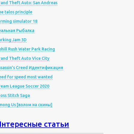
rand Theft Auto: San Andreas
e talos principle
rming simulator 18
еальная Рыбалка
arking Jam 3D
hill Rush Water Park Racing
and Theft Auto Vice City
ssassin’s Creed Идентификация
eed for speed most wanted
ream League Soccer 2020
oss Stitch Saga
mong Us [взлом на скины]
Интересные статьи