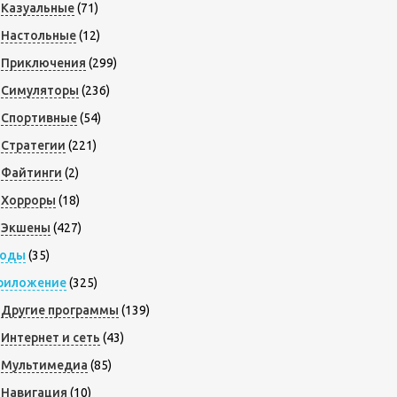
Казуальные
(71)
Настольные
(12)
Приключения
(299)
Симуляторы
(236)
Спортивные
(54)
Стратегии
(221)
Файтинги
(2)
Хорроры
(18)
Экшены
(427)
оды
(35)
риложение
(325)
Другие программы
(139)
Интернет и сеть
(43)
Мультимедиа
(85)
Навигация
(10)