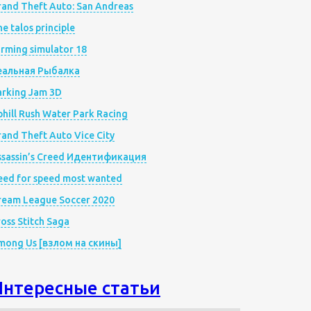
rand Theft Auto: San Andreas
e talos principle
rming simulator 18
еальная Рыбалка
arking Jam 3D
hill Rush Water Park Racing
and Theft Auto Vice City
ssassin’s Creed Идентификация
eed for speed most wanted
ream League Soccer 2020
oss Stitch Saga
mong Us [взлом на скины]
Интересные статьи