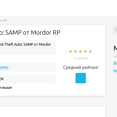
or RP
o: SAMP от Mordor RP
nd Theft Auto: SAMP от Mordor
2 голоса
Д
шены
Средний рейтинг
И
EN
 и выше