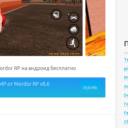
Te
Mordor RP на андроид бесплатно
pi
M
MP от Mordor RP v8.6
A
34,8 Mb
De
Г
F
С