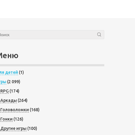
Меню
ля детей
(1)
гры
(2 099)
RPG
(174)
Аркады
(264)
Головоломки
(168)
Гонки
(126)
Другие игры
(100)