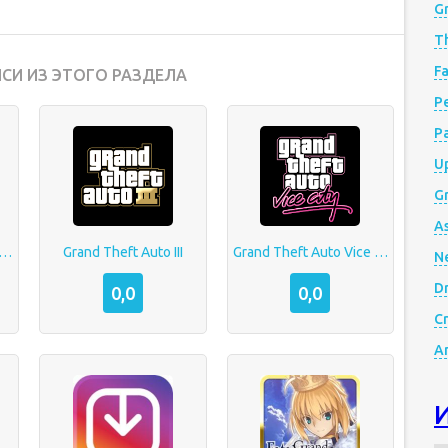
G
Th
Fa
СИ ИЗ ЭТОГО РАЗДЕЛА
Р
P
Up
Gr
A
 Theft Auto: San Andreas
Grand Theft Auto III
Grand Theft Auto Vice City
N
D
0,0
0,0
Cr
A