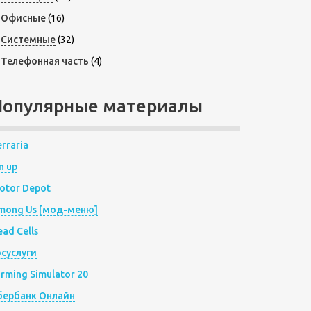
Офисные
(16)
Системные
(32)
Телефонная часть
(4)
Популярные материалы
rraria
n up
otor Depot
mong Us [мод-меню]
ad Cells
осуслуги
arming Simulator 20
бербанк Онлайн