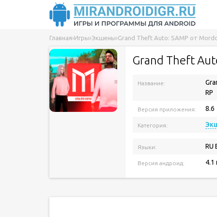
Главная
›
Игры
›
Экшены
›
Grand Theft Auto: SAMP от Mord
Grand Theft Aut
Gra
Название:
RP
8.6
Версия приложения:
Эк
Категория:
Разработчик:
RU 
Языки:
4.1
Версия андроид: