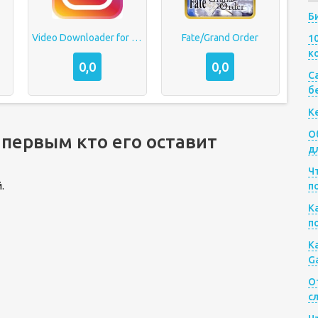
Б
Video Downloader for Instagram
Fate/Grand Order
1
к
0,0
0,0
Са
б
К
О
 первым кто его оставит
д
Ч
.
п
К
п
К
G
О
с