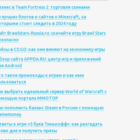
изнес в Team Fortress 2: торговля скинами
0 лучших блогов и сайтов о Minecraft, за
оторыми стоит следить в 2024 году
йт Brawlstars-Russia.ru: скачайте игру Brawl Stars
езопасно
ейсы в CS:GO: как они влияют на экономику игры
бзор сайта APPDA.RU: центр игр и приложений
ля Android
то такое промокоды к играм и как ими
ользоваться
ак выбрать идеальный сервер World of Warcraft с
омощью портала MMOTOP
ак пополнить баланс Steam в России с помощью
amemoney
тветы к игре «5 букв Тинькофф»: как разгадать
лово дня и получить призы