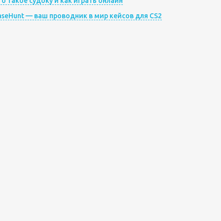
то такое судоку и как играть онлайн
aseHunt — ваш проводник в мир кейсов для CS2