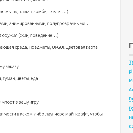
чая мышь, пламя, зомби, скелет…)
инами, анимированными, полупрозрачными…
од оружия (скин, поведение…)
ающая среда, Предметы, UI-GUI, Цветовая карта,
Te
му заказу
pi
 туман, цветы, еда
M
A
De
импорт в вашу игру
Г
одимости в каком-либо лаунчере майнкрафт, чтобы
F
С