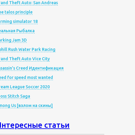
rand Theft Auto: San Andreas
e talos principle
rming simulator 18
еальная Рыбалка
arking Jam 3D
hill Rush Water Park Racing
and Theft Auto Vice City
ssassin’s Creed Идентификация
eed for speed most wanted
ream League Soccer 2020
oss Stitch Saga
mong Us [взлом на скины]
Интересные статьи