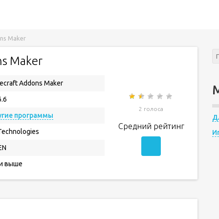
ons Maker
ns Maker
ecraft Addons Maker
6.6
2 голоса
угие программы
Д
Средний рейтинг
Technologies
И
EN
 и выше