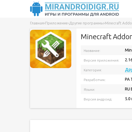
Главная
›
Приложение
›
Другие программы
›
Minecraft Add
Minecraft Addo
Min
Название:
2.1
Версия приложения:
Др
Категория:
PA 
Разработчик:
RU 
Языки:
5.0
Версия андроид: