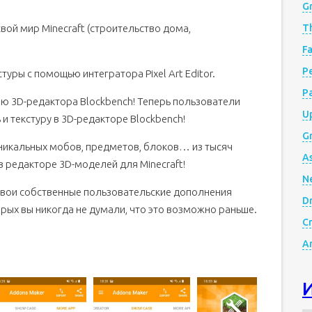
G
вой мир Minecraft (строительство дома,
Th
Fa
Р
уры с помощью интегратора Pixel Art Editor.
P
ю 3D-редактора Blockbench! Теперь пользователи
Up
 текстуру в 3D-редакторе Blockbench!
Gr
никальных мобов, предметов, блоков… из тысяч
A
 редакторе 3D-моделей для Minecraft!
N
свои собственные пользовательские дополнения
D
орых вы никогда не думали, что это возможно раньше.
Cr
A