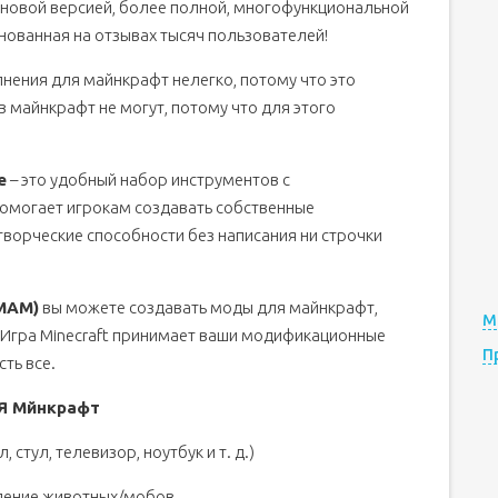
 новой версией, более полной, многофункциональной
снованная на отзывах тысяч пользователей!
лнения для майнкрафт нелегко, потому что это
в майнкрафт не могут, потому что для этого
e
– это удобный набор инструментов с
омогает игрокам создавать собственные
творческие способности без написания ни строчки
(MAM)
вы можете создавать моды для майнкрафт,
М
. Игра Minecraft принимает ваши модификационные
П
ть все.
Я Мйнкрафт
стул, телевизор, ноутбук и т. д.)
дение животных/мобов.