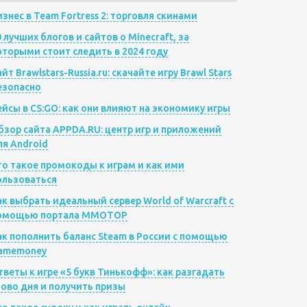
изнес в Team Fortress 2: торговля скинами
0 лучших блогов и сайтов о Minecraft, за
оторыми стоит следить в 2024 году
йт Brawlstars-Russia.ru: скачайте игру Brawl Stars
езопасно
ейсы в CS:GO: как они влияют на экономику игры
бзор сайта APPDA.RU: центр игр и приложений
ля Android
то такое промокоды к играм и как ими
ользоваться
ак выбрать идеальный сервер World of Warcraft с
омощью портала MMOTOP
ак пополнить баланс Steam в России с помощью
amemoney
тветы к игре «5 букв Тинькофф»: как разгадать
лово дня и получить призы