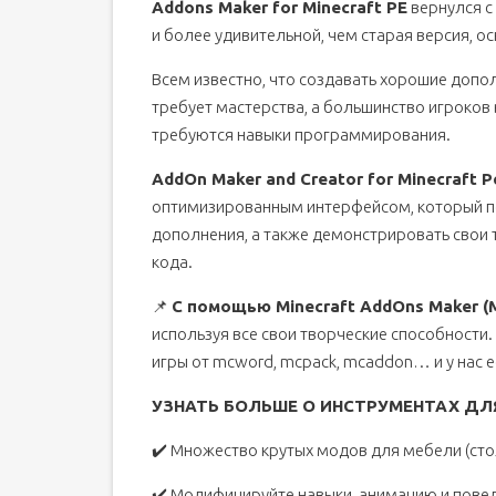
Addons Maker for Minecraft PE
вернулся с
и более удивительной, чем старая версия, о
Всем известно, что создавать хорошие допо
требует мастерства, а большинство игроков 
требуются навыки программирования.
AddOn Maker and Creator for Minecraft P
оптимизированным интерфейсом, который п
дополнения, а также демонстрировать свои 
кода.
📌
С помощью Minecraft AddOns Maker 
используя все свои творческие способности
игры от mcword, mcpack, mcaddon… и у нас ес
УЗНАТЬ БОЛЬШЕ О ИНСТРУМЕНТАХ ДЛ
✔️ Множество крутых модов для мебели (стол, 
✔️ Модифицируйте навыки, анимацию и пове