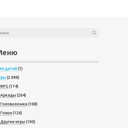
Меню
ля детей
(1)
гры
(2 099)
RPG
(174)
Аркады
(264)
Головоломки
(168)
Гонки
(126)
Другие игры
(100)