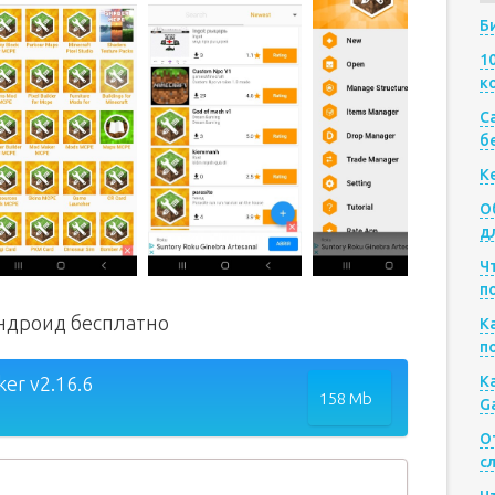
Б
1
к
Са
б
К
О
д
Ч
п
андроид бесплатно
К
п
er v2.16.6
К
158 Mb
G
О
с