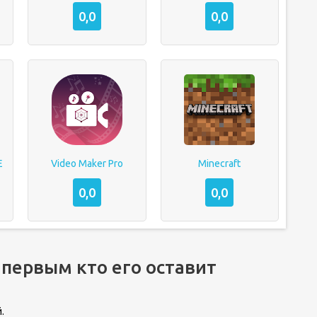
0,0
0,0
E
Video Maker Pro
Minecraft
0,0
0,0
 первым кто его оставит
.