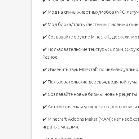
✔️ Мод на скины животных/мобов (NPC, лету
✔️ Мод блока/плиты/лестницы с новыми ск
✔️ Создавайте оружие Minecraft, доспехи, м
✔️ Пользовательские текстуры: Блоки, Окруж
Разное.
✔️ Изменить звук Minecraft по индивидуально
✔️ Пользовательские деревья, водяной туман,
✔️ Создавайте новые биомы, новые рецепты
✔️ Автоматическая упаковка в дополнение и 
✔️ Minecraft Addons Maker (MAM): нет необх
играть с модами.