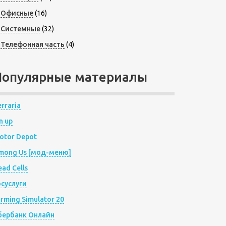
Офисные
(16)
Системные
(32)
Телефонная часть
(4)
Популярные материалы
rraria
n up
otor Depot
mong Us [мод-меню]
ad Cells
осуслуги
arming Simulator 20
бербанк Онлайн