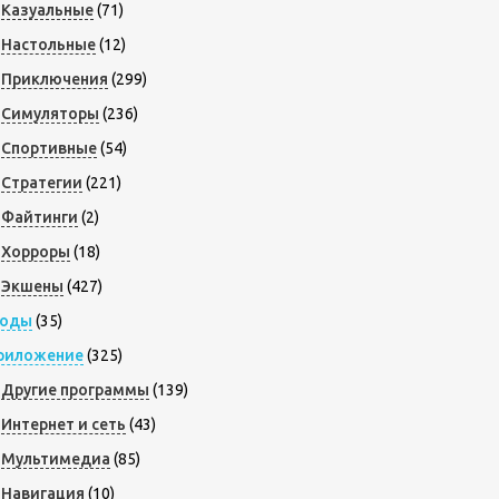
Казуальные
(71)
Настольные
(12)
Приключения
(299)
Симуляторы
(236)
Спортивные
(54)
Стратегии
(221)
Файтинги
(2)
Хорроры
(18)
Экшены
(427)
оды
(35)
риложение
(325)
Другие программы
(139)
Интернет и сеть
(43)
Мультимедиа
(85)
Навигация
(10)