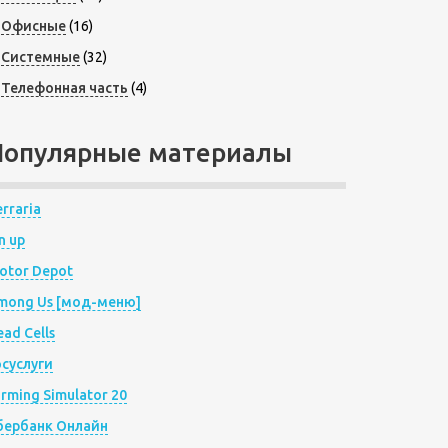
Офисные
(16)
Системные
(32)
Телефонная часть
(4)
Популярные материалы
rraria
n up
otor Depot
mong Us [мод-меню]
ad Cells
осуслуги
arming Simulator 20
бербанк Онлайн