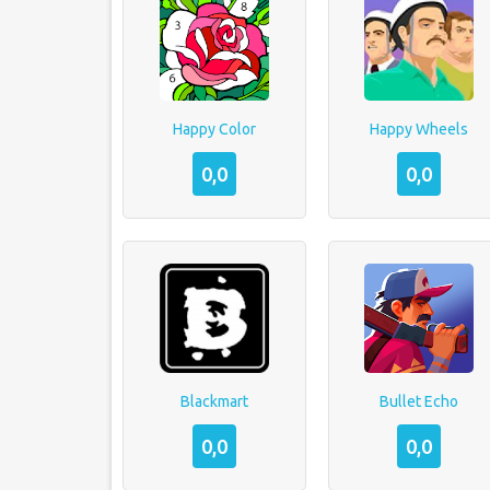
Happy Color
Happy Wheels
0,0
0,0
Blackmart
Bullet Echo
0,0
0,0