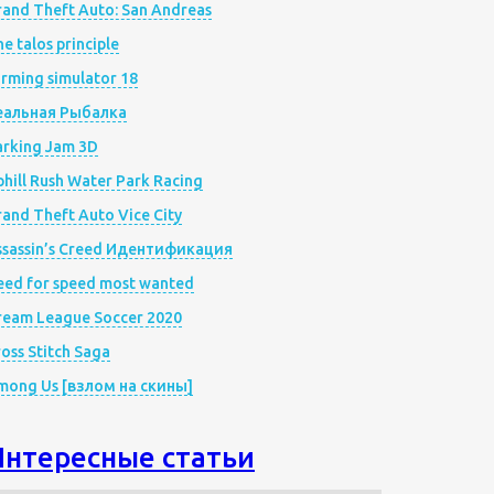
rand Theft Auto: San Andreas
e talos principle
rming simulator 18
еальная Рыбалка
arking Jam 3D
hill Rush Water Park Racing
and Theft Auto Vice City
ssassin’s Creed Идентификация
eed for speed most wanted
ream League Soccer 2020
oss Stitch Saga
mong Us [взлом на скины]
Интересные статьи