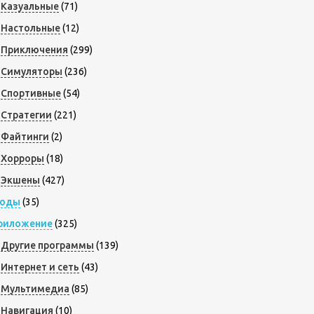
Казуальные
(71)
Настольные
(12)
Приключения
(299)
Симуляторы
(236)
Спортивные
(54)
Стратегии
(221)
Файтинги
(2)
Хорроры
(18)
Экшены
(427)
оды
(35)
риложение
(325)
Другие программы
(139)
Интернет и сеть
(43)
Мультимедиа
(85)
Навигация
(10)