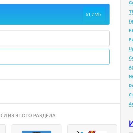
G
Th
61,7 Mb
Fa
Р
P
Up
Gr
A
N
D
Cr
A
СИ ИЗ ЭТОГО РАЗДЕЛА