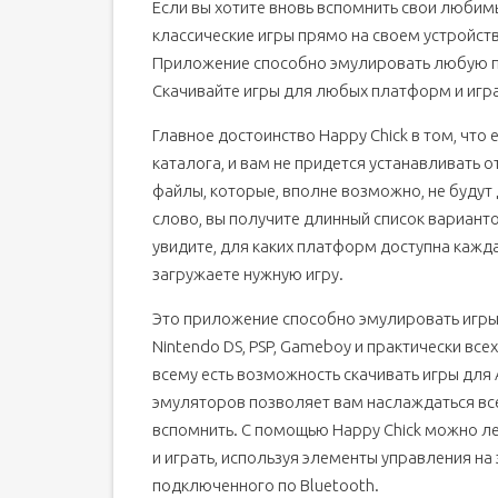
Если вы хотите вновь вспомнить свои любим
классические игры прямо на своем устройстве
Приложение способно эмулировать любую пл
Скачивайте игры для любых платформ и играй
Главное достоинство Happy Chick в том, что
каталога, и вам не придется устанавливать 
файлы, которые, вполне возможно, не будут 
слово, вы получите длинный список вариантов
увидите, для каких платформ доступна каждая
загружаете нужную игру.
Это приложение способно эмулировать игры дл
Nintendo DS, PSP, Gameboy и практически все
всему есть возможность скачивать игры для
эмуляторов позволяет вам наслаждаться вс
вспомнить. С помощью Happy Chick можно лег
и играть, используя элементы управления на
подключенного по Bluetooth.