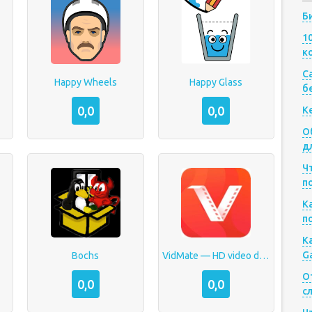
Б
1
к
Са
Happy Wheels
Happy Glass
б
0,0
0,0
К
О
д
Ч
п
К
п
К
G
Bochs
VidMate — HD video downloader
О
0,0
0,0
с