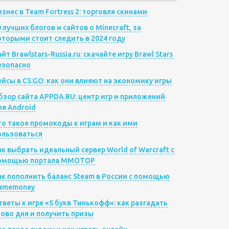
изнес в Team Fortress 2: торговля скинами
0 лучших блогов и сайтов о Minecraft, за
оторыми стоит следить в 2024 году
йт Brawlstars-Russia.ru: скачайте игру Brawl Stars
езопасно
ейсы в CS:GO: как они влияют на экономику игры
бзор сайта APPDA.RU: центр игр и приложений
ля Android
то такое промокоды к играм и как ими
ользоваться
ак выбрать идеальный сервер World of Warcraft с
омощью портала MMOTOP
ак пополнить баланс Steam в России с помощью
amemoney
тветы к игре «5 букв Тинькофф»: как разгадать
лово дня и получить призы