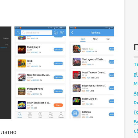
Te
pi
M
A
De
Г
F
платно
С