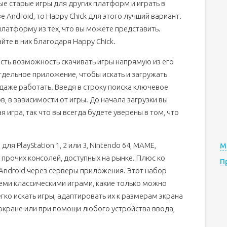
ые старые игры для других платформ и играть в
 Android, то Happy Chick для этого лучший вариант.
атформу из тех, что вы можете представить.
те в них благодаря Happy Chick.
 есть возможность скачивать игры напрямую из его
отдельное приложение, чтобы искать и загружать
даже работать. Введя в строку поиска ключевое
, в зависимости от игры. До начала загрузки вы
 игра, так что вы всегда будете уверены в том, что
я PlayStation 1, 2 или 3, Nintendo 64, MAME,
М
х прочих консолей, доступных на рынке. Плюс ко
П
 Android через серверы приложения. Этот набор
еми классическими играми, какие только можно
ко искать игры, адаптировать их к размерам экрана
 экране или при помощи любого устройства ввода,