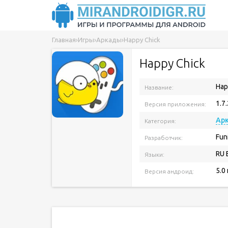
Главная
›
Игры
›
Аркады
›
Happy Chick
Happy Chick
Hap
Название:
1.7
Версия приложения:
Ар
Категория:
Fun
Разработчик:
RU 
Языки:
5.0
Версия андроид: