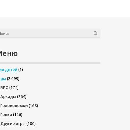
Меню
ля детей
(1)
гры
(2 099)
RPG
(174)
Аркады
(264)
Головоломки
(168)
Гонки
(126)
Другие игры
(100)