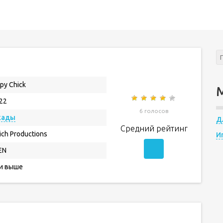
py Chick
.22
6 голосов
кады
Д
Средний рейтинг
ich Productions
И
EN
 и выше