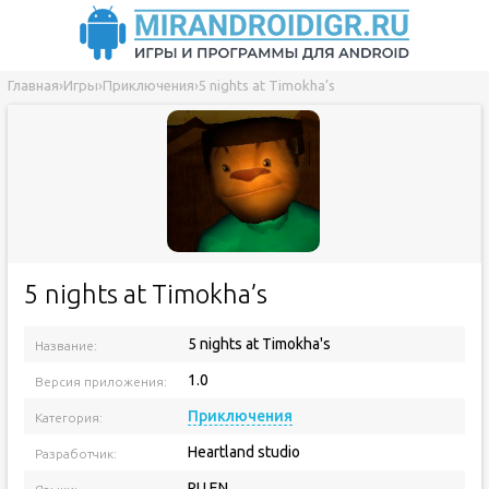
Главная
›
Игры
›
Приключения
›
5 nights at Timokha’s
5 nights at Timokha’s
5 nights at Timokha's
Название:
1.0
Версия приложения:
Приключения
Категория:
Heartland studio
Разработчик:
RU EN