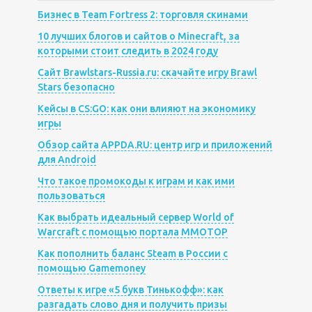
Бизнес в Team Fortress 2: торговля скинами
10 лучших блогов и сайтов о Minecraft, за
которыми стоит следить в 2024 году
Сайт Brawlstars-Russia.ru: скачайте игру Brawl
Stars безопасно
Кейсы в CS:GO: как они влияют на экономику
игры
Обзор сайта APPDA.RU: центр игр и приложений
для Android
Что такое промокоды к играм и как ими
пользоваться
Как выбрать идеальный сервер World of
Warcraft с помощью портала MMOTOP
Как пополнить баланс Steam в России с
помощью Gamemoney
Ответы к игре «5 букв Тинькофф»: как
разгадать слово дня и получить призы