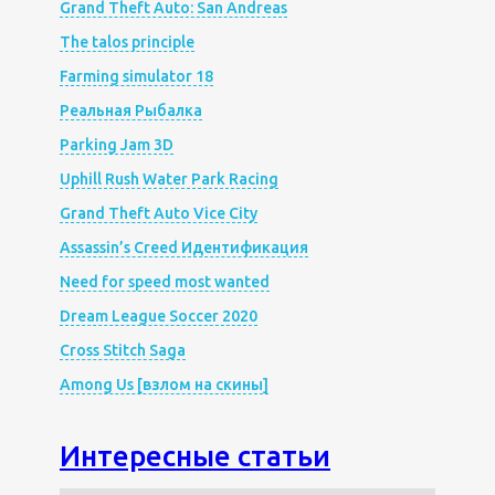
Grand Theft Auto: San Andreas
The talos principle
Farming simulator 18
Реальная Рыбалка
Parking Jam 3D
Uphill Rush Water Park Racing
Grand Theft Auto Vice City
Assassin’s Creed Идентификация
Need for speed most wanted
Dream League Soccer 2020
Cross Stitch Saga
Among Us [взлом на скины]
Интересные статьи