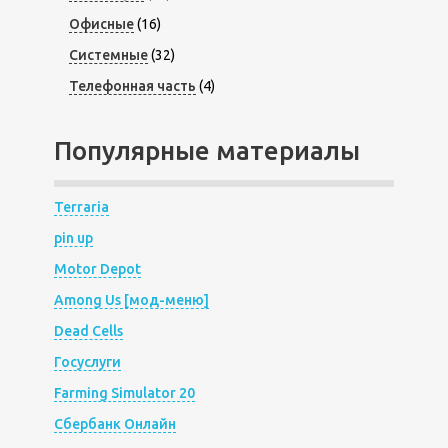
Офисные
(16)
Системные
(32)
Телефонная часть
(4)
Популярные материалы
Terraria
pin up
Motor Depot
Among Us [мод-меню]
Dead Cells
Госуслуги
Farming Simulator 20
Сбербанк Онлайн