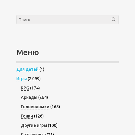
Меню
Для детей
(1)
Игры
(2 099)
RPG
(174)
Аркады
(264)
Головоломки
(168)
Гонки
(126)
Другие игры
(100)
Казуальные
(71)