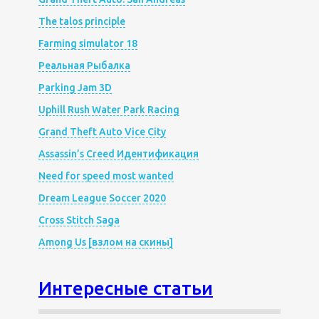
The talos principle
Farming simulator 18
Реальная Рыбалка
Parking Jam 3D
Uphill Rush Water Park Racing
Grand Theft Auto Vice City
Assassin’s Creed Идентификация
Need for speed most wanted
Dream League Soccer 2020
Cross Stitch Saga
Among Us [взлом на скины]
Интересные статьи