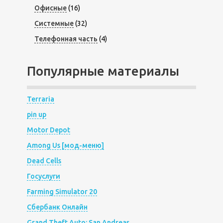
Офисные
(16)
Системные
(32)
Телефонная часть
(4)
Популярные материалы
Terraria
pin up
Motor Depot
Among Us [мод-меню]
Dead Cells
Госуслуги
Farming Simulator 20
Сбербанк Онлайн
Grand Theft Auto: San Andreas