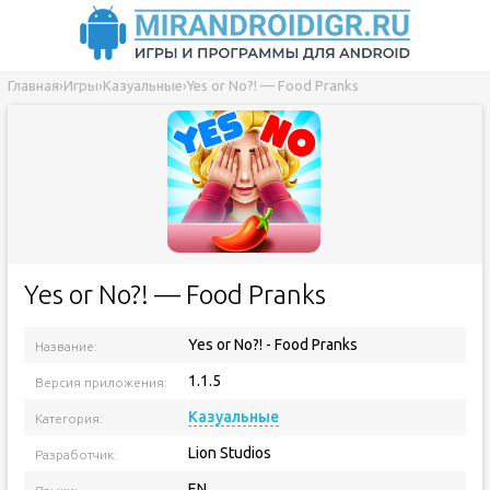
Главная
›
Игры
›
Казуальные
›
Yes or No?! — Food Pranks
Yes or No?! — Food Pranks
Yes or No?! - Food Pranks
Название:
1.1.5
Версия приложения:
Казуальные
Категория:
Lion Studios
Разработчик:
EN