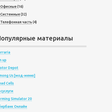
Офисные
(16)
Системные
(32)
Телефонная часть
(4)
Популярные материалы
rraria
n up
otor Depot
mong Us [мод-меню]
ad Cells
осуслуги
arming Simulator 20
бербанк Онлайн