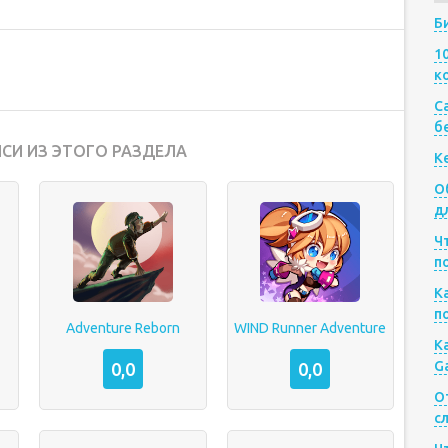
Б
1
к
Са
б
СИ ИЗ ЭТОГО РАЗДЕЛА
К
О
д
Ч
п
К
п
Adventure Reborn
WIND Runner Adventure
К
G
0,0
0,0
О
с