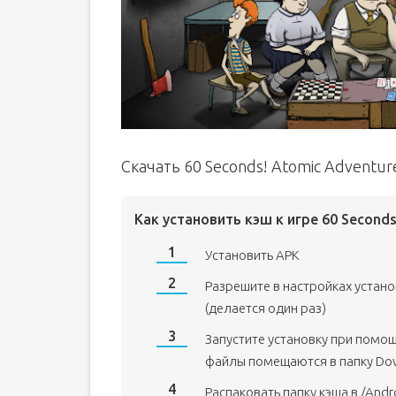
Скачать 60 Seconds! Atomic Adventu
Как установить кэш к игре 60 Seconds
Установить APK
Разрешите в настройках устан
(делается один раз)
Запустите установку при помо
файлы помещаются в папку Do
Распаковать папку кэша в /Andr