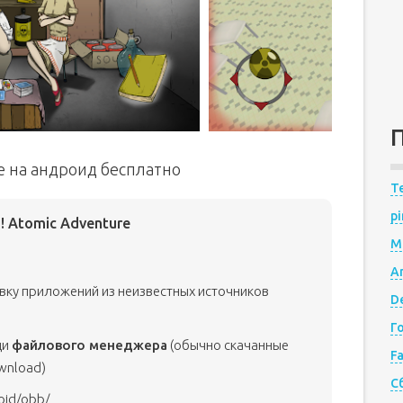
re на андроид бесплатно
Te
pi
! Atomic Adventure
M
A
овку приложений из неизвестных источников
De
Г
щи
файлового менеджера
(обычно скачанные
F
wnload)
С
oid/obb/