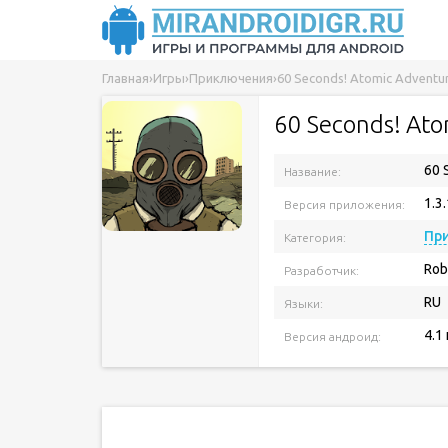
Главная
›
Игры
›
Приключения
›
60 Seconds! Atomic Adventu
60 Seconds! Ato
60 
Название:
1.3
Версия приложения:
Пр
Категория:
Rob
Разработчик:
RU
Языки:
4.1
Версия андроид: