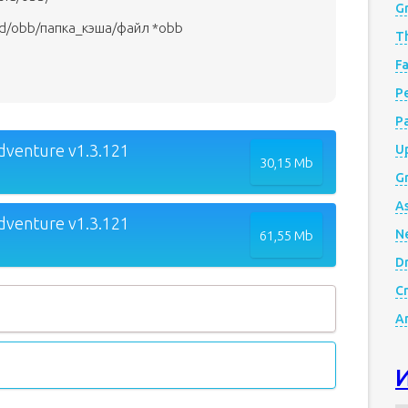
G
id/obb/папка_кэша/файл *obb
Th
Fa
Р
P
dventure v1.3.121
Up
30,15 Mb
Gr
A
dventure v1.3.121
N
61,55 Mb
D
Cr
A