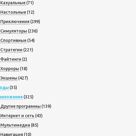
Казуальные
(71)
Настольные
(12)
Приключения
(299)
Симуляторы
(236)
Спортивные
(54)
Стратегии
(221)
Файтинги
(2)
Хорроры
(18)
Экшены
(427)
оды
(35)
риложение
(325)
Другие программы
(139)
Интернет и сеть
(43)
Мультимедиа
(85)
Навигация
(10)