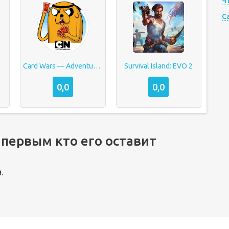
Ч
C
Card Wars — Adventure Time
Survival Island: EVO 2
0,0
0,0
 первым кто его оставит
.