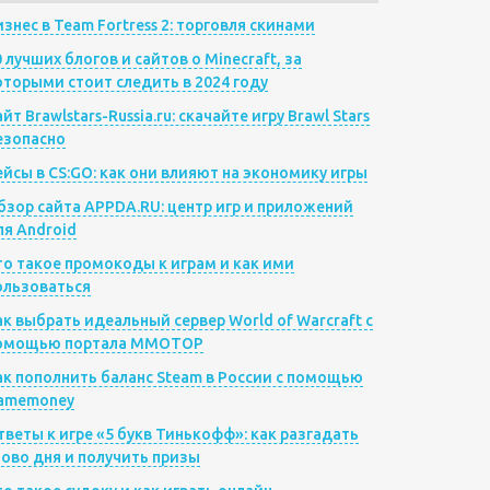
изнес в Team Fortress 2: торговля скинами
0 лучших блогов и сайтов о Minecraft, за
оторыми стоит следить в 2024 году
йт Brawlstars-Russia.ru: скачайте игру Brawl Stars
езопасно
ейсы в CS:GO: как они влияют на экономику игры
бзор сайта APPDA.RU: центр игр и приложений
ля Android
то такое промокоды к играм и как ими
ользоваться
ак выбрать идеальный сервер World of Warcraft с
омощью портала MMOTOP
ак пополнить баланс Steam в России с помощью
amemoney
тветы к игре «5 букв Тинькофф»: как разгадать
лово дня и получить призы