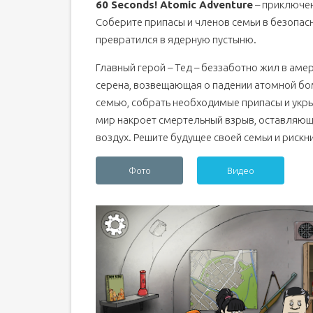
60 Seconds! Atomic Adventure
– приключен
Соберите припасы и членов семьи в безопас
превратился в ядерную пустыню.
Главный герой – Тед – беззаботно жил в ам
серена, возвещающая о падении атомной бомб
семью, собрать необходимые припасы и укр
мир накроет смертельный взрыв, оставляющ
воздух. Решите будущее своей семьи и рискн
Фото
Видео