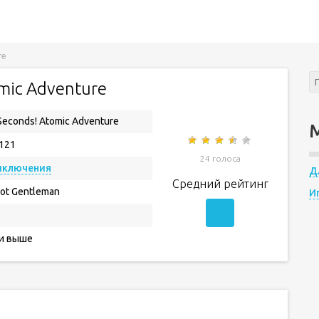
re
mic Adventure
Seconds! Atomic Adventure
.121
24 голоса
иключения
Д
Средний рейтинг
ot Gentleman
И
 и выше