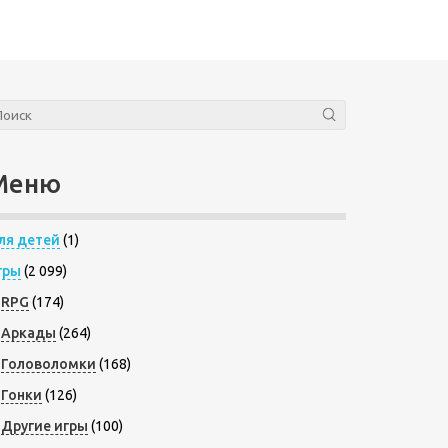
Меню
ля детей
(1)
гры
(2 099)
RPG
(174)
Аркады
(264)
Головоломки
(168)
Гонки
(126)
Другие игры
(100)