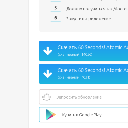
Должно получиться так /Andro
Запустить приложение
Скачать 60 Seconds! Atomic A
(скачиваний: 14056)
Скачать 60 Seconds! Atomic A
(скачиваний: 7031)
Запросить обновление
Купить в Google Play