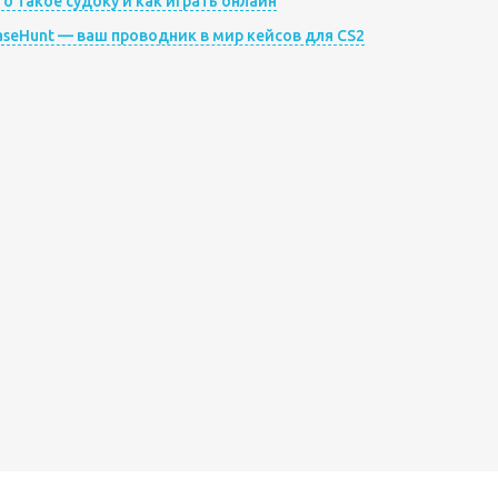
то такое судоку и как играть онлайн
aseHunt — ваш проводник в мир кейсов для CS2