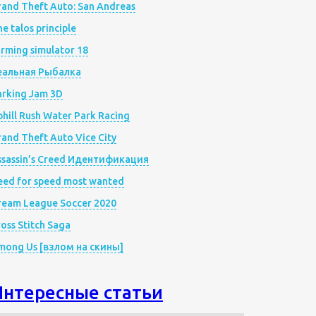
rand Theft Auto: San Andreas
e talos principle
rming simulator 18
еальная Рыбалка
arking Jam 3D
hill Rush Water Park Racing
and Theft Auto Vice City
ssassin’s Creed Идентификация
eed for speed most wanted
ream League Soccer 2020
oss Stitch Saga
mong Us [взлом на скины]
Интересные статьи