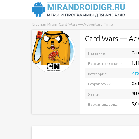
Главная
›
Игры
›
Card Wars — Adventure Time
Card Wars — Ad
Car
Название:
1.1
Версия приложения:
Иг
Категория:
Car
Разработчик:
RU 
Языки:
5,0
Версия андроид: