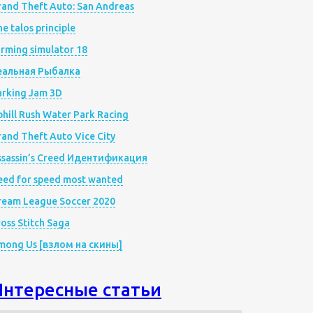
rand Theft Auto: San Andreas
e talos principle
rming simulator 18
еальная Рыбалка
arking Jam 3D
hill Rush Water Park Racing
and Theft Auto Vice City
ssassin’s Creed Идентификация
eed for speed most wanted
ream League Soccer 2020
oss Stitch Saga
mong Us [взлом на скины]
Интересные статьи