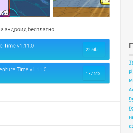
 на андроид бесплатно
e Time v1.11.0
22 Mb
Te
nture Time v1.11.0
pi
177 Mb
M
A
De
Г
F
С