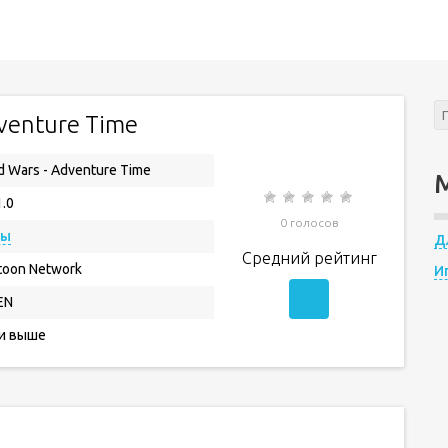
venture Time
d Wars - Adventure Time
1.0
0 голосов
ры
Д
Средний рейтинг
toon Network
И
EN
 и выше