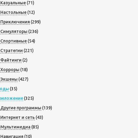
Казуальные
(71)
Настольные
(12)
Приключения
(299)
Симуляторы
(236)
Спортивные
(54)
Стратегии
(221)
Файтинги
(2)
Хорроры
(18)
Экшены
(427)
оды
(35)
риложение
(325)
Другие программы
(139)
Интернет и сеть
(43)
Мультимедиа
(85)
Навигация
(10)