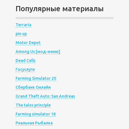
Популярные материалы
Terraria
pin up
Motor Depot
Among Us [мод-меню]
Dead Cells
Госуслуги
Farming Simulator 20
Сбербанк Онлайн
Grand Theft Auto: San Andreas
The talos principle
Farming simulator 18
Реальная Рыбалка