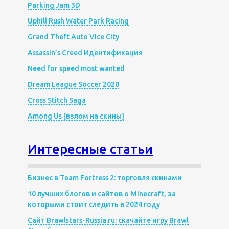
Parking Jam 3D
Uphill Rush Water Park Racing
Grand Theft Auto Vice City
Assassin’s Creed Идентификация
Need for speed most wanted
Dream League Soccer 2020
Cross Stitch Saga
Among Us [взлом на скины]
Интересные статьи
Бизнес в Team Fortress 2: торговля скинами
10 лучших блогов и сайтов о Minecraft, за
которыми стоит следить в 2024 году
Сайт Brawlstars-Russia.ru: скачайте игру Brawl