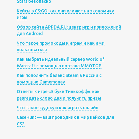
Stars безопасно
Кейсы в CS:GO: как они влияют на экономику
игры
Обзор сайта APPDA.RU: центр игр и приложений
для Android
Что такое промокоды к играм и как ими
пользоваться
Как выбрать идеальный сервер World of
Warcraft с помощью портала MMOTOP
Как пополнить баланс Steam в России с
помощью Gamemoney
Ответы к игре «5 букв Тинькофф»: как
разгадать слово дня и получить призы
Что такое судоку и как играть онлайн
CaseHunt — ваш проводник в мир кейсов для
CS2