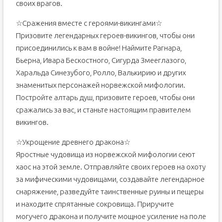
своих врагов.
☆Сражения вместе с героями-викингами☆
Призовите легендарных героев-викингов, чтобы они
присоединились к вам в войне! Наймите Рагнара,
Бьерна, Ивара Бескостного, Сигурда Змееглазого,
Харальда Синезубого, Ролло, Валькирию и других
знаменитых персонажей норвежской мифологии.
Постройте алтарь душ, призовите героев, чтобы они
сражались за вас, и станьте настоящим правителем
викингов.
☆Укрощение древнего дракона☆
Яростные чудовища из норвежской мифологии сеют
хаос на этой земле. Отправляйте своих героев на охоту
за мифическими чудовищами, создавайте легендарное
снаряжение, разведуйте таинственные руины и пещеры
и находите спрятанные сокровища. Приручите
могучего дракона и получите мощное усиление на поле