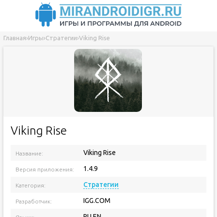
Главная
›
Игры
›
Стратегии
›
Viking Rise
Viking Rise
Viking Rise
Название:
1.4.9
Версия приложения:
Стратегии
Категория:
IGG.COM
Разработчик:
RU EN