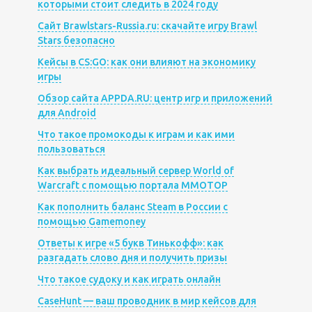
которыми стоит следить в 2024 году
Сайт Brawlstars-Russia.ru: скачайте игру Brawl
Stars безопасно
Кейсы в CS:GO: как они влияют на экономику
игры
Обзор сайта APPDA.RU: центр игр и приложений
для Android
Что такое промокоды к играм и как ими
пользоваться
Как выбрать идеальный сервер World of
Warcraft с помощью портала MMOTOP
Как пополнить баланс Steam в России с
помощью Gamemoney
Ответы к игре «5 букв Тинькофф»: как
разгадать слово дня и получить призы
Что такое судоку и как играть онлайн
CaseHunt — ваш проводник в мир кейсов для