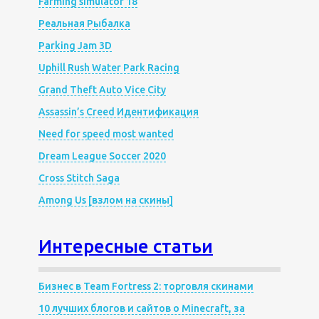
Farming simulator 18
Реальная Рыбалка
Parking Jam 3D
Uphill Rush Water Park Racing
Grand Theft Auto Vice City
Assassin’s Creed Идентификация
Need for speed most wanted
Dream League Soccer 2020
Cross Stitch Saga
Among Us [взлом на скины]
Интересные статьи
Бизнес в Team Fortress 2: торговля скинами
10 лучших блогов и сайтов о Minecraft, за