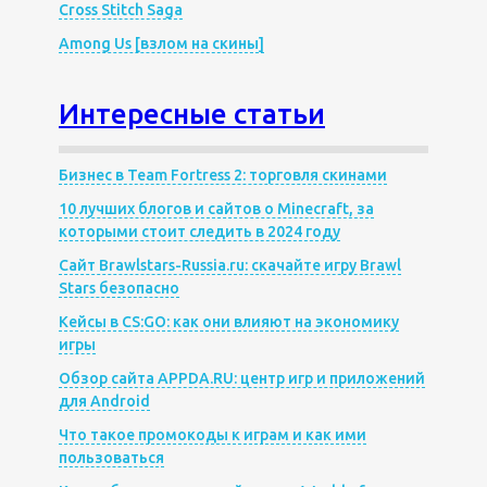
Cross Stitch Saga
Among Us [взлом на скины]
Интересные статьи
Бизнес в Team Fortress 2: торговля скинами
10 лучших блогов и сайтов о Minecraft, за
которыми стоит следить в 2024 году
Сайт Brawlstars-Russia.ru: скачайте игру Brawl
Stars безопасно
Кейсы в CS:GO: как они влияют на экономику
игры
Обзор сайта APPDA.RU: центр игр и приложений
для Android
Что такое промокоды к играм и как ими
пользоваться