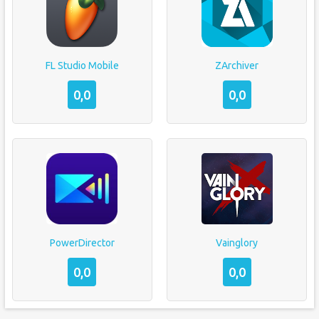
FL Studio Mobile
ZArchiver
0,0
0,0
PowerDirector
Vainglory
0,0
0,0