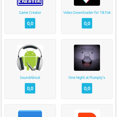
Game Creator
Video Downloader for TikTok
0,0
0,0
SoundAbout
One Night at Flumpty’s
0,0
0,0