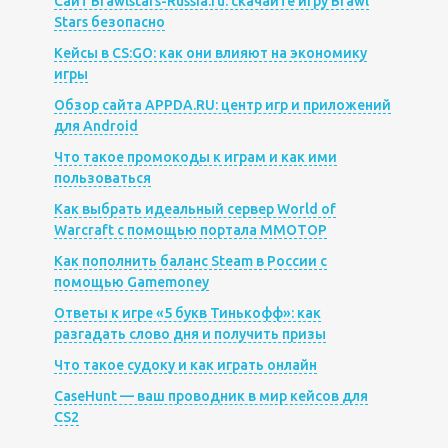
Сайт Brawlstars-Russia.ru: скачайте игру Brawl
Stars безопасно
Кейсы в CS:GO: как они влияют на экономику
игры
Обзор сайта APPDA.RU: центр игр и приложений
для Android
Что такое промокоды к играм и как ими
пользоваться
Как выбрать идеальный сервер World of
Warcraft с помощью портала MMOTOP
Как пополнить баланс Steam в России с
помощью Gamemoney
Ответы к игре «5 букв Тинькофф»: как
разгадать слово дня и получить призы
Что такое судоку и как играть онлайн
CaseHunt — ваш проводник в мир кейсов для
CS2