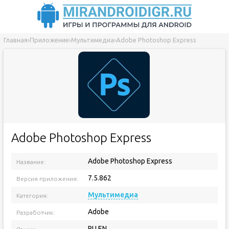
Главная
›
Приложение
›
Мультимедиа
›
Adobe Photoshop Express
Adobe Photoshop Express
Adobe Photoshop Express
Название:
7.5.862
Версия приложения:
Мультимедиа
Категория:
Adobe
Разработчик:
RU EN