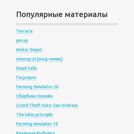
Популярные материалы
Terraria
pin up
Motor Depot
Among Us [мод-меню]
Dead Cells
Госуслуги
Farming Simulator 20
Сбербанк Онлайн
Grand Theft Auto: San Andreas
The talos principle
Farming simulator 18
Реальная Рыбалка